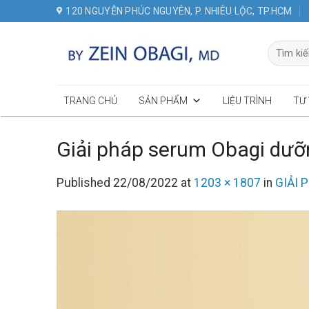
Skip
120 NGUYỄN PHÚC NGUYÊN, P. NHIÊU LỘC, TP.HCM
to
content
Tìm
kiếm:
TRANG CHỦ
SẢN PHẨM
LIỆU TRÌNH
TƯ
Giải pháp serum Obagi dưỡn
Published
22/08/2022
at
1203 × 1807
in
GIẢI 