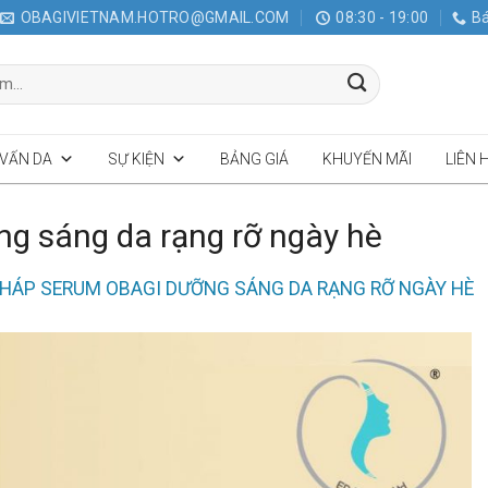
OBAGIVIETNAM.HOTRO@GMAIL.COM
08:30 - 19:00
Bá
 VẤN DA
SỰ KIỆN
BẢNG GIÁ
KHUYẾN MÃI
LIÊN 
g sáng da rạng rỡ ngày hè
PHÁP SERUM OBAGI DƯỠNG SÁNG DA RẠNG RỠ NGÀY HÈ