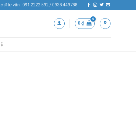
c sĩ tư vấn : 091 2222 592 / 0938 449788
0
₫
HỆ