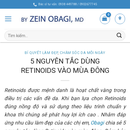
Skip
Bác sĩ tư vấn: 0938 449788 / 0902677745
to
content
Tìm
kiếm:
BÍ QUYẾT LÀM ĐẸP
,
CHĂM SÓC DA MỖI NGÀY
5 NGUYÊN TẮC DÙNG
RETINOIDS VÀO MÙA ĐÔNG
Retinoids được mệnh danh là hoạt chất vàng trong
điều trị các vấn đề da. Khi bạn lựa chọn Retinoids
đúng nồng độ và sử dụng theo liệu trình chuẩn y
khoa thì chúng sẽ phát huy lợi ích cao . Nhằm đáp
ứng nhu cầu làm đẹp của các chị em,
Obagi
chia sẻ 5