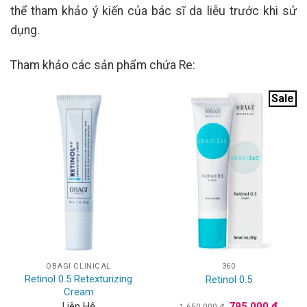
thể tham khảo ý kiến của bác sĩ da liễu trước khi sử
dụng.
Tham khảo các sản phẩm chứa Re:
Sale
OBAGI CLINICAL
360
Retinol 0.5 Retexturizing
Retinol 0.5
Cream
Giá
Giá
Liên Hệ
795.000
₫
1.650.000
₫