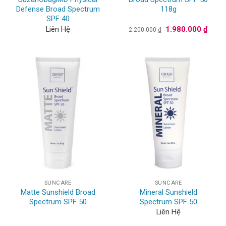
Defense Broad Spectrum
118g
SPF 40
Giá
Giá
Liên Hệ
1.980.000
₫
2.200.000
₫
gốc
hiện
là:
tại
2.200.000 ₫.
là:
1.980
SUNCARE
SUNCARE
Matte Sunshield Broad
Mineral Sunshield
Spectrum SPF 50
Spectrum SPF 50
Liên Hệ