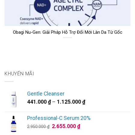
Obagi Nu-Gen: Giải Pháp Hỗ Trợ Đổi Mới Làn Da Từ Gốc
KHUYẾN MÃI
Gentle Cleanser
Khoảng
441.000
₫
–
1.125.000
₫
giá:
từ
Professional-C Serum 20%
441.000 ₫
Giá
Giá
2.655.000
₫
2.950.000
₫
đến
gốc
hiện