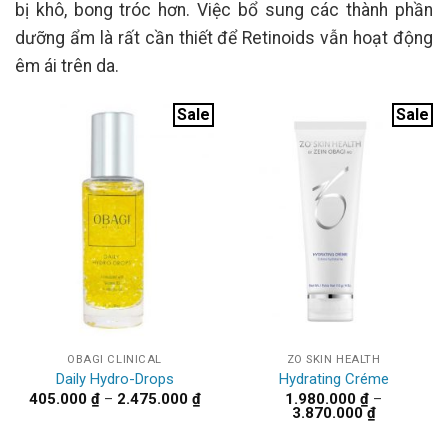
bị khô, bong tróc hơn. Việc bổ sung các thành phần
dưỡng ẩm là rất cần thiết để Retinoids vẫn hoạt động
êm ái trên da.
Sale
Sale
OBAGI CLINICAL
ZO SKIN HEALTH
Daily Hydro-Drops
Hydrating Créme
Khoảng
405.000
₫
–
2.475.000
₫
1.980.000
₫
–
giá:
Khoảng
3.870.000
₫
từ
giá:
405.000 ₫
từ