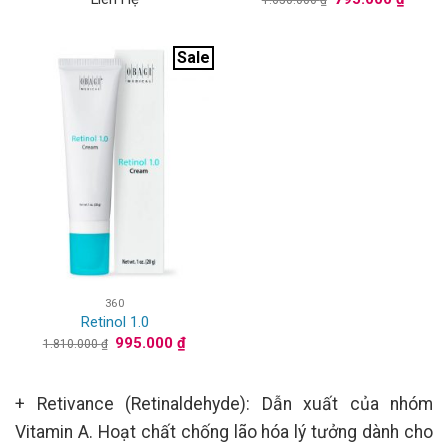
gốc
hiện
là:
tại
1.650.000 ₫.
là:
795.00
Sale
360
Retinol 1.0
Giá
Giá
995.000
₫
1.810.000
₫
gốc
hiện
là:
tại
1.810.000 ₫.
là:
995.000 ₫.
+ Retivance (Retinaldehyde): Dẫn xuất của nhóm
Vitamin A. Hoạt chất chống lão hóa lý tưởng dành cho