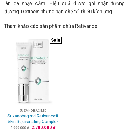
làn da nhạy cảm. Hiệu quả được ghi nhận tương
đương Tretinoin nhưng hạn chế tối thiểu kích ứng.
Tham khảo các sản phẩm chứa Retivance:
Sale
SUZANOBAGIMD
Suzanobagimd Retivance®
Skin Rejuvenating Complex
Giá
Giá
2.700.000
₫
3.000.000
₫