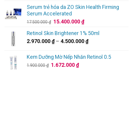
1.125.000 ₫
là:
tại
Serum trẻ hóa da ZO Skin Health Firming
2.950.000 ₫.
là:
Serum Accelerated
2.655.000 ₫.
Giá
Giá
15.400.000
₫
17.500.000
₫
gốc
hiện
Retinol Skin Brightener 1% 50ml
là:
tại
Khoảng
2.970.000
₫
–
4.500.000
₫
17.500.000 ₫.
là:
giá:
15.400.000 ₫.
từ
Kem Dưỡng Mờ Nếp Nhăn Retinol 0.5
2.970.000 ₫
Giá
Giá
1.672.000
₫
1.900.000
₫
đến
gốc
hiện
4.500.000 ₫
là:
tại
1.900.000 ₫.
là:
1.672.000 ₫.