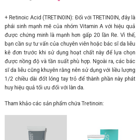
gốc
hiện
là:
tại
3.000.000 ₫.
là:
2.700.000 ₫.
+ Retinoic Acid (TRETIN0IN): Đối với TRETIN0IN, đây là
phái sinh mạnh mẽ của nhóm Vitamin A với hiệu quả
được chứng minh là mạnh hơn gấp 20 lần Re. Vì thế,
bạn cần sự tư vấn của chuyên viên hoặc bác sĩ da liễu
kê đơn trước khi sử dụng hoạt chất này để lựa chọn
được nồng độ và tần suất phù hợp. Ngoài ra, các bác
sĩ da liễu cũng khuyên rằng nên sử dụng với liều lượng
1/2 chiều dài đốt lóng tay trỏ để thành phần này phát
huy hiệu quả tối ưu đối với làn da.
Tham khảo các sản phẩm chứa Tretinoin: