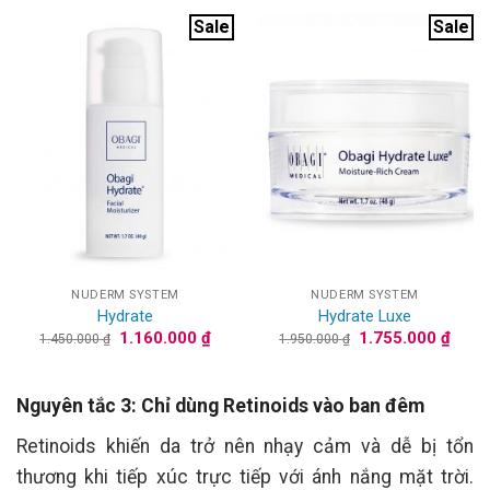
đến
1.980.000 
2.475.000 ₫
đến
Sale
Sale
3.870.000 
NUDERM SYSTEM
NUDERM SYSTEM
Hydrate
Hydrate Luxe
Giá
Giá
Giá
Giá
1.160.000
₫
1.755.000
₫
1.450.000
₫
1.950.000
₫
gốc
hiện
gốc
hiện
là:
tại
là:
tại
1.450.000 ₫.
là:
1.950.000 ₫.
là:
1.160.000 ₫.
1.755
Nguyên tắc 3: Chỉ dùng Retinoids vào ban đêm
Retinoids khiến da trở nên nhạy cảm và dễ bị tổn
thương khi tiếp xúc trực tiếp với ánh nắng mặt trời.