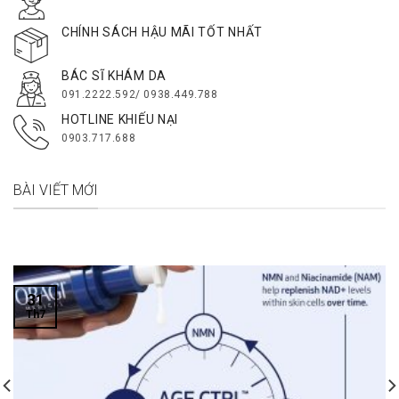
CHÍNH SÁCH HẬU MÃI TỐT NHẤT
BÁC SĨ KHÁM DA
091.2222.592/ 0938.449.788
HOTLINE KHIẾU NẠI
0903.717.688
BÀI VIẾT MỚI
31
Th7