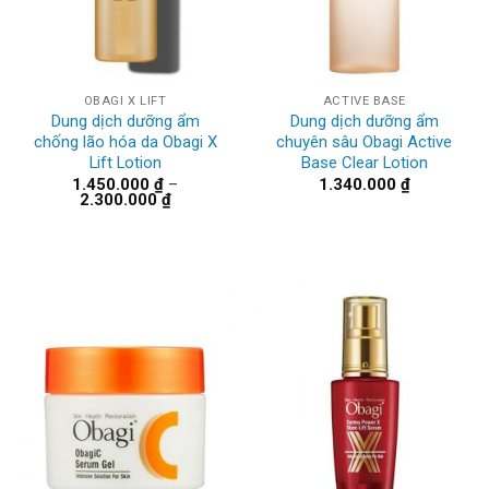
OBAGI X LIFT
ACTIVE BASE
Dung dịch dưỡng ẩm
Dung dịch dưỡng ẩm
chống lão hóa da Obagi X
chuyên sâu Obagi Active
Lift Lotion
Base Clear Lotion
1.450.000
₫
–
1.340.000
₫
Khoảng
2.300.000
₫
giá:
từ
1.450.000 ₫
đến
2.300.000 ₫