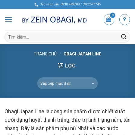
Skip
Bác sĩ tư vấn: 0938 449788 / 0902677745
to
content
Tìm
kiếm:
TRANG CHỦ
/
OBAGI JAPAN LINE
LỌC
Obagi Japan Line là dòng sản phẩm được chiết xuất
dưới dạng huyết thanh trắng, đặc trị tình trạng nám, tàn
nhang. Đây là sản phẩm phụ nữ Nhật và các nước