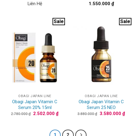
Liên Hệ
1.550.000
₫
Sale
Sale
OBAGI JAPAN LINE
OBAGI JAPAN LINE
Obagi Japan Vitamin C
Obagi Japan Vitamin C
Serum 20% 15ml
Serum 25 NEO
Giá
Giá
Giá
Giá
2.502.000
₫
3.580.000
₫
2.780.000
₫
3.880.000
₫
gốc
hiện
gốc
hiện
là:
tại
là:
tại
2.780.000 ₫.
là:
3.880.000 ₫.
là:
2.502.000 ₫.
3.580
1
2