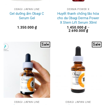
OBAGI JAPAN LINE
DERMA POWER X
Gel dưỡng ẩm Obagi C
Huyết thanh chống lão hóa
Serum Gel
cho da Obagi Derma Power
X Stem Lift Serum 30ml
1.350.000
₫
1.450.000
₫
–
Khoảng
2.690.000
₫
giá:
từ
1.450.000 
đến
Sale
Sale
2.690.000 
OBAGI JAPAN LINE
OBAGI JAPAN LINE