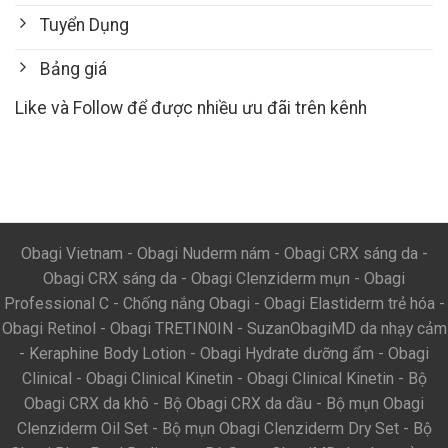
Tuyển Dụng
Bảng giá
Like và Follow để được nhiều ưu đãi trên kênh
Obagi Vietnam
-
Obagi Nuderm nám
-
Obagi CRX sáng da
-
Obagi CRX sáng da
-
Obagi Clenziderm mụn
-
Obagi
Professional C
-
Chống nắng Obagi
-
Obagi Elastiderm trẻ hóa
-
Obagi Retinol
-
Obagi TRETIN0IN
-
SuzanObagiMD da nhạy cảm
-
Keraphine Body Lotion
-
Obagi Hydrate dưỡng ẩm
-
Obagi
Clinical
-
Obagi Clinical Kinetin
-
Obagi Clinical Kinetin
-
Bộ
Obagi CRX da khô
-
Bộ Obagi CRX da dầu
-
Bộ mụn Obagi
Clenziderm Oil Set
-
Bộ mụn Obagi Clenziderm Dry Set
-
Bộ