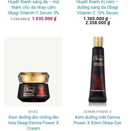
Huyết thanh sáng da – mờ
Huyết thanh trị nám –
thâm cho da nhạy cảm
dưỡng sáng da Obagi
Obagi Vitamin C Serum 5%
Vitamin C 10% Serum
Giá
Giá
1.035.000
₫
1.305.000
₫
–
1.150.000
₫
gốc
hiện
Khoảng
2.358.000
₫
là:
tại
giá:
1.150.000 ₫.
là:
từ
1.035.000 ₫.
1.305.000 
đến
2.358.000 
KHÁC
DERMA POWER X
Kem dưỡng ẩm chống lão
Kem dưỡng mắt Derma
hóa Obagi Derma Power X
Power X Stem Sharp Eye
Cream