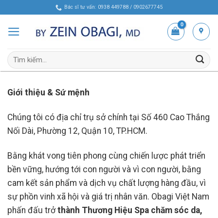
Skip
Bác sĩ tư vấn: 0938 449788 / 0902677745
to
content
Tìm
kiếm:
Giới thiệu & Sứ mệnh
Chúng tôi có địa chỉ trụ sở chính tại Số 460 Cao Thắng
Nối Dài, Phường 12, Quận 10, TP.HCM.
Bằng khát vong tiên phong cùng chiến lược phát triển
bền vững, hướng tới con người và vì con người, bằng
cam kết sản phẩm và dịch vụ chất lượng hàng đầu, vì
sự phồn vinh xã hội và giá trị nhân văn. Obagi Việt Nam
phấn đấu trở
thành Thương Hiệu Spa chăm sóc da,