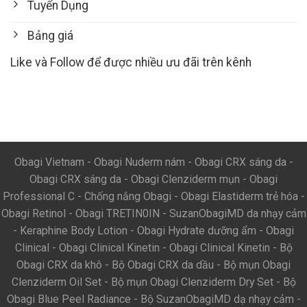
Tuyển Dụng
Bảng giá
Like và Follow để được nhiều ưu đãi trên kênh
Obagi Vietnam
-
Obagi Nuderm nám
-
Obagi CRX sáng da
-
Obagi CRX sáng da
-
Obagi Clenziderm mụn
-
Obagi
Professional C
-
Chống nắng Obagi
-
Obagi Elastiderm trẻ hóa
-
Obagi Retinol
-
Obagi TRETIN0IN
-
SuzanObagiMD da nhạy cảm
-
Keraphine Body Lotion
-
Obagi Hydrate dưỡng ẩm
-
Obagi
Clinical
-
Obagi Clinical Kinetin
-
Obagi Clinical Kinetin
-
Bộ
Obagi CRX da khô
-
Bộ Obagi CRX da dầu
-
Bộ mụn Obagi
Clenziderm Oil Set
-
Bộ mụn Obagi Clenziderm Dry Set
-
Bộ
Obagi Blue Peel Radiance
-
Bộ SuzanObagiMD dạ nhạy cảm
-