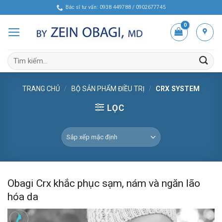
Skip
Bác sĩ tư vấn: 0938 449788 / 0902677745
to
content
Tìm
kiếm:
TRANG CHỦ
/
BỘ SẢN PHẨM ĐIỀU TRỊ
/
CRX SYSTEM
LỌC
Obagi Crx khắc phục sạm, nám và ngăn lão
hóa da