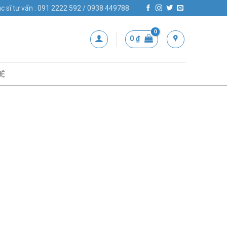
c sĩ tư vấn : 091 2222 592 / 0938 449788
0
₫
HỆ