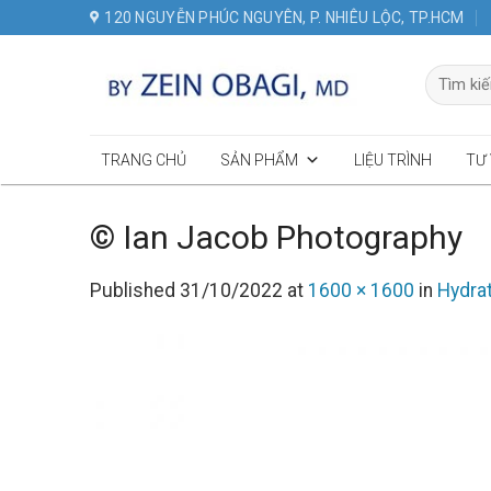
Skip
120 NGUYỄN PHÚC NGUYÊN, P. NHIÊU LỘC, TP.HCM
to
content
Tìm
kiếm:
TRANG CHỦ
SẢN PHẨM
LIỆU TRÌNH
TƯ
© Ian Jacob Photography
Published
31/10/2022
at
1600 × 1600
in
Hydra