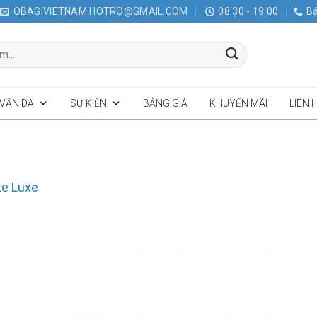
OBAGIVIETNAM.HOTRO@GMAIL.COM
08:30 - 19:00
Bá
 VẤN DA
SỰ KIỆN
BẢNG GIÁ
KHUYẾN MÃI
LIÊN 
te Luxe