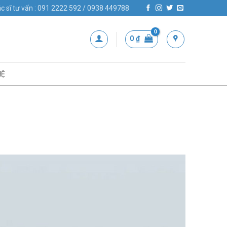
c sĩ tư vấn : 091 2222 592 / 0938 449788
0
₫
HỆ