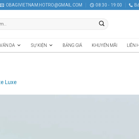
OBAGIVIETNAM.HOTRO@GMAIL.COM
08:30 - 19:00
Bá
 VẤN DA
SỰ KIỆN
BẢNG GIÁ
KHUYẾN MÃI
LIÊN 
te Luxe