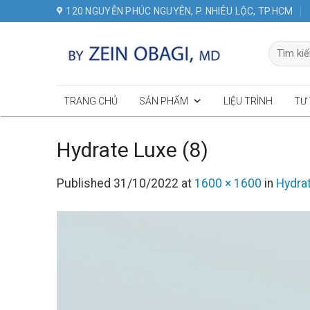
Skip
120 NGUYỄN PHÚC NGUYÊN, P. NHIÊU LỘC, TP.HCM
to
content
Tìm
kiếm:
TRANG CHỦ
SẢN PHẨM
LIỆU TRÌNH
TƯ
Hydrate Luxe (8)
Published
31/10/2022
at
1600 × 1600
in
Hydra