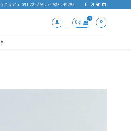
c sĩ tư vấn : 091 2222 592 / 0938 449788
0
₫
HỆ