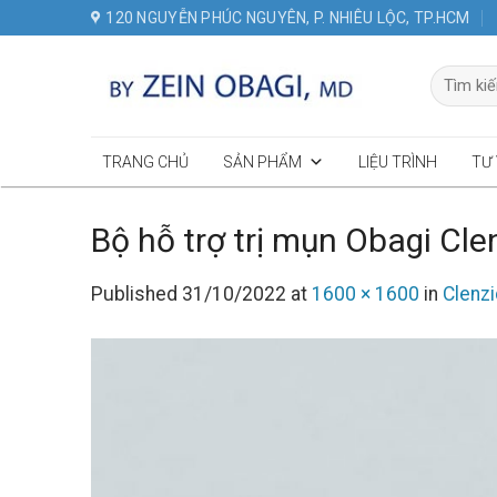
Skip
120 NGUYỄN PHÚC NGUYÊN, P. NHIÊU LỘC, TP.HCM
to
content
Tìm
kiếm:
TRANG CHỦ
SẢN PHẨM
LIỆU TRÌNH
TƯ
Bộ hỗ trợ trị mụn Obagi Cle
Published
31/10/2022
at
1600 × 1600
in
Clenzi