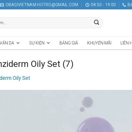
OBAGIVIETNAM.HOTRO@GMAIL.COM
08:30 - 19:00
Bá
 VẤN DA
SỰ KIỆN
BẢNG GIÁ
KHUYẾN MÃI
LIÊN 
nziderm Oily Set (7)
derm Oily Set