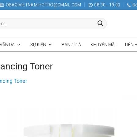
OBAGIVIETNAM.HOTRO@GMAIL.COM
08:30 - 19:00
Bá
 VẤN DA
SỰ KIỆN
BẢNG GIÁ
KHUYẾN MÃI
LIÊN 
ancing Toner
ncing Toner