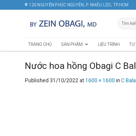
Skip
120 NGUYỄN PHÚC NGUYÊN, P. NHIÊU LỘC, TP.HCM
to
content
Tìm
kiếm:
TRANG CHỦ
SẢN PHẨM
LIỆU TRÌNH
TƯ
Nước hoa hồng Obagi C Bal
Published
31/10/2022
at
1600 × 1600
in
C Bala