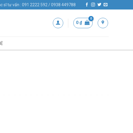
c sĩ tư vấn : 091 2222 592 / 0938 449788
0
₫
HỆ