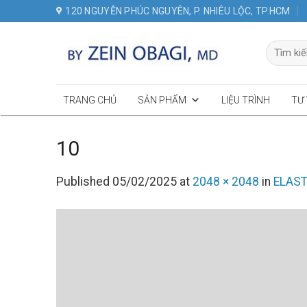
Skip
120 NGUYỄN PHÚC NGUYÊN, P. NHIÊU LỘC, TP.HCM
to
content
Tìm
kiếm:
TRANG CHỦ
SẢN PHẨM
LIỆU TRÌNH
TƯ
10
Published
05/02/2025
at
2048 × 2048
in
ELASTI