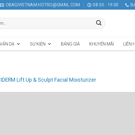
OBAGIVIETNAM.HOTRO@GMAIL.COM
08:30 - 19:00
Bá
 VẤN DA
SỰ KIỆN
BẢNG GIÁ
KHUYẾN MÃI
LIÊN 
DERM Lift Up & Sculpt Facial Moisturizer