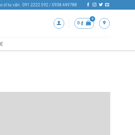
c sĩ tư vấn : 091 2222 592 / 0938 449788
0
₫
HỆ