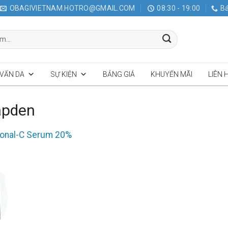
OBAGIVIETNAM.HOTRO@GMAIL.COM
08:30 - 19:00
Bá
 VẤN DA
SỰ KIỆN
BẢNG GIÁ
KHUYẾN MÃI
LIÊN 
apden
ional-C Serum 20%