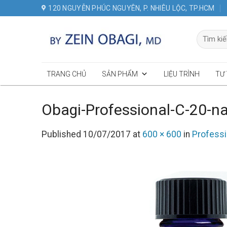
Skip
120 NGUYỄN PHÚC NGUYÊN, P. NHIÊU LỘC, TP.HCM
to
content
Tìm
kiếm:
TRANG CHỦ
SẢN PHẨM
LIỆU TRÌNH
TƯ
Obagi-Professional-C-20-n
Published
10/07/2017
at
600 × 600
in
Profess