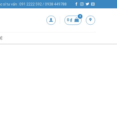
c sĩ tư vấn : 091 2222 592 / 0938 449788
0
₫
HỆ