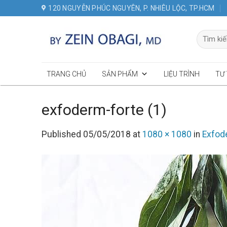
Skip
120 NGUYỄN PHÚC NGUYÊN, P. NHIÊU LỘC, TP.HCM
to
content
Tìm
kiếm:
TRANG CHỦ
SẢN PHẨM
LIỆU TRÌNH
TƯ
exfoderm-forte (1)
Published
05/05/2018
at
1080 × 1080
in
Exfod