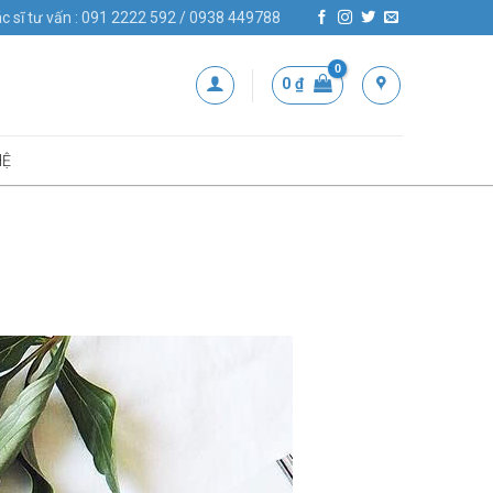
c sĩ tư vấn : 091 2222 592 / 0938 449788
0
₫
HỆ