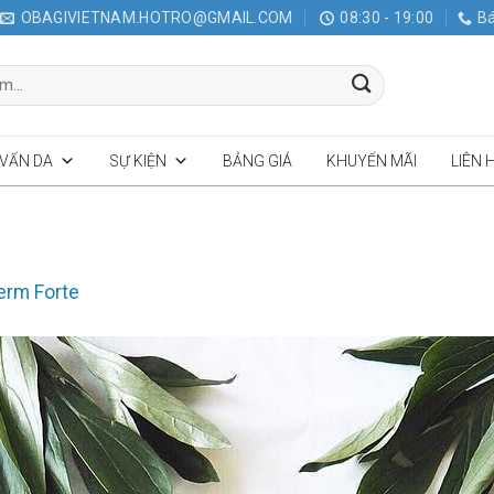
OBAGIVIETNAM.HOTRO@GMAIL.COM
08:30 - 19:00
Bá
 VẤN DA
SỰ KIỆN
BẢNG GIÁ
KHUYẾN MÃI
LIÊN 
erm Forte