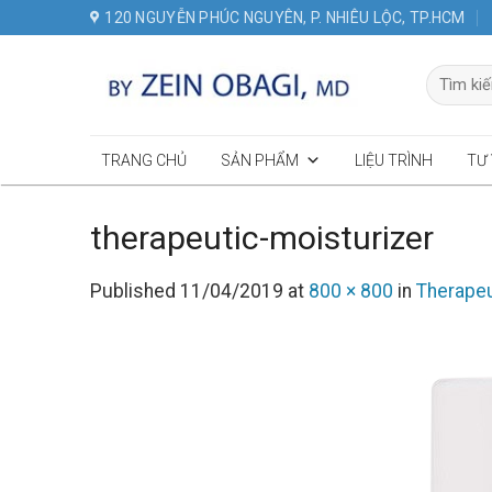
Skip
120 NGUYỄN PHÚC NGUYÊN, P. NHIÊU LỘC, TP.HCM
to
content
Tìm
kiếm:
TRANG CHỦ
SẢN PHẨM
LIỆU TRÌNH
TƯ
therapeutic-moisturizer
Published
11/04/2019
at
800 × 800
in
Therapeu