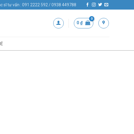
c sĩ tư vấn : 091 2222 592 / 0938 449788
0
₫
HỆ