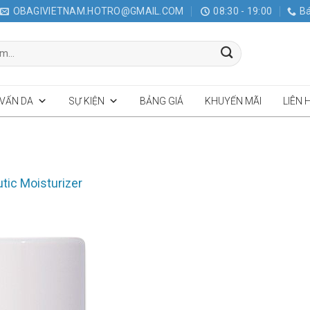
OBAGIVIETNAM.HOTRO@GMAIL.COM
08:30 - 19:00
Bá
 VẤN DA
SỰ KIỆN
BẢNG GIÁ
KHUYẾN MÃI
LIÊN 
tic Moisturizer