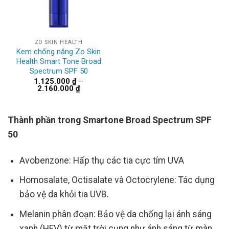
ZO SKIN HEALTH
Kem chống nắng Zo Skin
Health Smart Tone Broad
Spectrum SPF 50
1.125.000
₫
–
Khoảng
2.160.000
₫
giá:
từ
1.125.000 ₫
đến
Thành phần trong Smartone Broad Spectrum SPF
2.160.000 ₫
50
Avobenzone: Hấp thụ các tia cực tím UVA
Homosalate, Octisalate và Octocrylene: Tác dụng
bảo vệ da khỏi tia UVB.
Melanin phân đoạn: Bảo vệ da chống lại ánh sáng
xanh (HEV) từ mặt trời cụng như ánh sáng từ màn