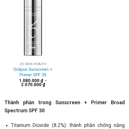
ZO SKIN HEALTH
Oclipse Sunscreen +
Primer SPF 30
1.080.000
₫
–
Khoảng
2.070.000
₫
giá:
từ
1.080.000 ₫
đến
Thành phần trong Sunscreen + Primer Broad
2.070.000 ₫
Spectrum SPF 30
Titanium Dioxide (8.2%): thành phần chống nắng