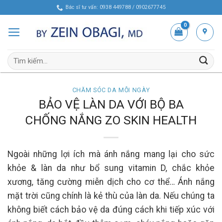
Skip
Bác sĩ tư vấn: 0938 449788 / 0902677745
to
content
Tìm
kiếm:
CHĂM SÓC DA MỖI NGÀY
BẢO VỆ LÀN DA VỚI BỘ BA
CHỐNG NẮNG ZO SKIN HEALTH
Ngoài những lợi ích mà ánh nắng mang lại cho sức
khỏe & làn da như bổ sung vitamin D, chắc khỏe
xương, tăng cường miễn dịch cho cơ thể… Ánh nắng
mặt trời cũng chính là kẻ thù của làn da. Nếu chúng ta
không biết cách bảo vệ da đúng cách khi tiếp xúc với