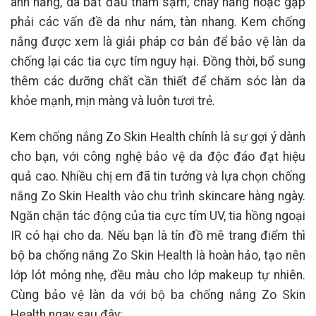
ánh nắng, da bắt đầu thâm sạm, cháy nắng hoặc gặp
phải các vấn đề da như nám, tàn nhang. Kem chống
nắng được xem là giải pháp cơ bản để bảo vệ làn da
chống lại các tia cực tím nguy hại. Đồng thời, bổ sung
thêm các dưỡng chất cần thiết để chăm sóc làn da
khỏe mạnh, mịn màng và luôn tươi trẻ.
Kem chống nắng Zo Skin Health chính là sự gợi ý dành
cho bạn, với công nghệ bảo vệ da độc đáo đạt hiệu
quả cao. Nhiều chị em đã tin tưởng và lựa chọn chống
nắng Zo Skin Health vào chu trình skincare hàng ngày.
Ngăn chặn tác động của tia cực tím UV, tia hồng ngoại
IR có hại cho da. Nếu bạn là tín đồ mê trang điểm thì
bộ ba chống nắng Zo Skin Health là hoàn hảo, tạo nên
lớp lót mỏng nhẹ, đều màu cho lớp makeup tự nhiên.
Cùng bảo vệ làn da với bộ ba chống nắng Zo Skin
Health ngay sau đây: