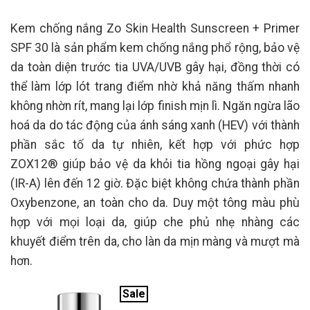
Kem chống nắng Zo Skin Health Sunscreen + Primer
SPF 30 là sản phẩm kem chống nắng phổ rộng, bảo vệ
da toàn diện trước tia UVA/UVB gây hại, đồng thời có
thể làm lớp lót trang điểm nhờ khả năng thấm nhanh
không nhờn rít, mang lại lớp finish mịn lì. Ngăn ngừa lão
hoá da do tác động của ánh sáng xanh (HEV) với thành
phần sắc tố da tự nhiên, kết hợp với phức hợp
ZOX12® giúp bảo vệ da khỏi tia hồng ngoại gây hại
(IR-A) lên đến 12 giờ. Đặc biệt không chứa thành phần
Oxybenzone, an toàn cho da. Duy một tông màu phù
hợp với mọi loại da, giúp che phủ nhẹ nhàng các
khuyết điểm trên da, cho làn da mịn màng và mượt mà
hơn.
Sale