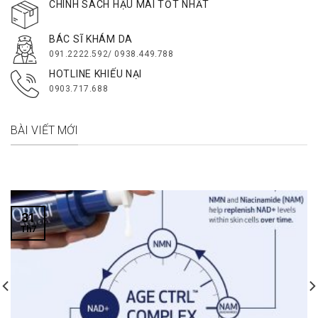
CHÍNH SÁCH HẬU MÃI TỐT NHẤT
BÁC SĨ KHÁM DA
091.2222.592/ 0938.449.788
HOTLINE KHIẾU NẠI
0903.717.688
BÀI VIẾT MỚI
31
Th7