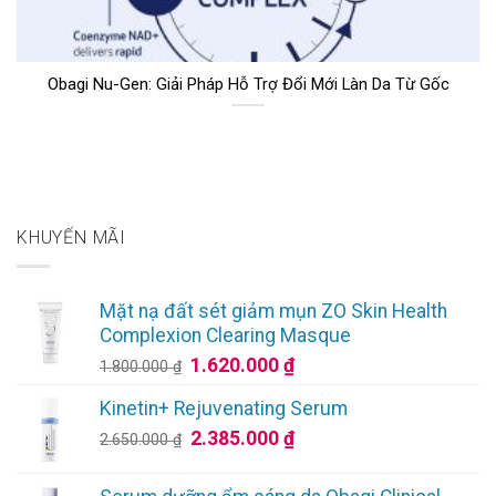
Obagi Nu-Gen: Giải Pháp Hỗ Trợ Đổi Mới Làn Da Từ Gốc
KHUYẾN MÃI
Mặt nạ đất sét giảm mụn ZO Skin Health
Complexion Clearing Masque
Giá
Giá
1.620.000
₫
1.800.000
₫
gốc
hiện
Kinetin+ Rejuvenating Serum
là:
tại
Giá
Giá
2.385.000
₫
1.800.000 ₫.
là:
2.650.000
₫
gốc
hiện
1.620.000 ₫.
là:
tại