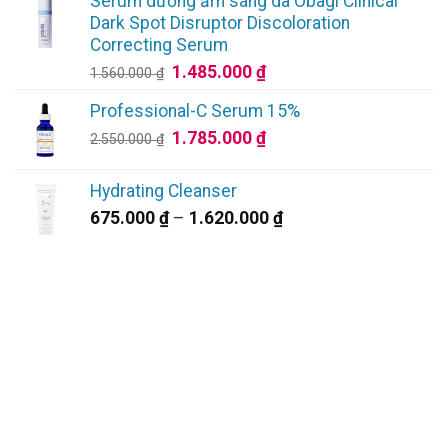
Serum dưỡng ẩm sáng da Obagi Clinical
2.650.000 ₫.
là:
Dark Spot Disruptor Discoloration
2.385.000 ₫.
Correcting Serum
Giá
Giá
1.485.000
₫
1.560.000
₫
gốc
hiện
Professional-C Serum 15%
là:
tại
Giá
Giá
1.785.000
₫
1.560.000 ₫.
là:
2.550.000
₫
gốc
hiện
1.485.000 ₫.
là:
tại
Hydrating Cleanser
2.550.000 ₫.
là:
Khoảng
675.000
₫
–
1.620.000
₫
1.785.000 ₫.
giá:
từ
675.000 ₫
đến
1.620.000 ₫