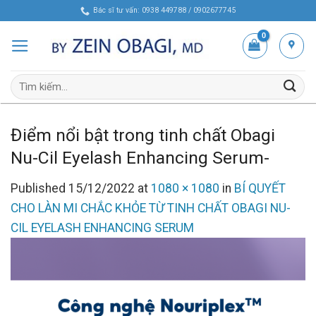
Skip
Bác sĩ tư vấn: 0938 449788 / 0902677745
to
content
Tìm
kiếm:
Điểm nổi bật trong tinh chất Obagi
Nu-Cil Eyelash Enhancing Serum-
Published
15/12/2022
at
1080 × 1080
in
BÍ QUYẾT
CHO LÀN MI CHẮC KHỎE TỪ TINH CHẤT OBAGI NU-
CIL EYELASH ENHANCING SERUM