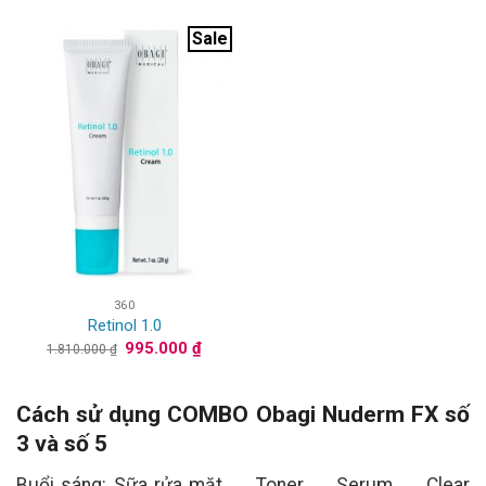
là:
tại
1.650.000 ₫.
là:
795.00
Sale
360
Retinol 1.0
Giá
Giá
995.000
₫
1.810.000
₫
gốc
hiện
là:
tại
1.810.000 ₫.
là:
995.000 ₫.
Cách sử dụng COMBO Obagi Nuderm FX số
3 và số 5
Buổi sáng: Sữa rửa mặt → Toner → Serum → Clear