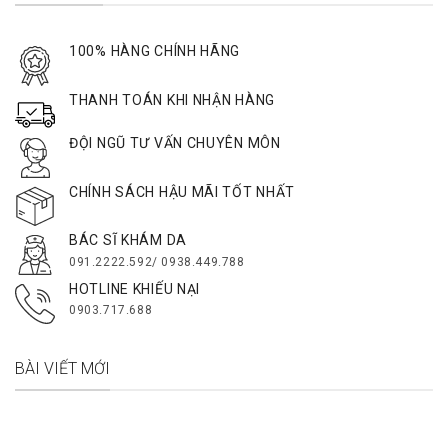
100% HÀNG CHÍNH HÃNG
THANH TOÁN KHI NHẬN HÀNG
ĐỘI NGŨ TƯ VẤN CHUYÊN MÔN
CHÍNH SÁCH HẬU MÃI TỐT NHẤT
BÁC SĨ KHÁM DA
091.2222.592/ 0938.449.788
HOTLINE KHIẾU NẠI
0903.717.688
BÀI VIẾT MỚI