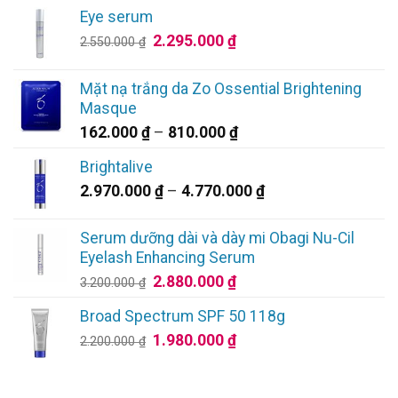
Eye serum
Giá
Giá
2.295.000
₫
2.550.000
₫
gốc
hiện
là:
tại
Mặt nạ trắng da Zo Ossential Brightening
2.550.000 ₫.
là:
Masque
2.295.000 ₫.
Khoảng
162.000
₫
–
810.000
₫
giá:
Brightalive
từ
Khoảng
2.970.000
₫
–
4.770.000
₫
162.000 ₫
giá:
đến
từ
810.000 ₫
Serum dưỡng dài và dày mi Obagi Nu-Cil
2.970.000 ₫
Eyelash Enhancing Serum
đến
Giá
Giá
2.880.000
₫
3.200.000
₫
4.770.000 ₫
gốc
hiện
Broad Spectrum SPF 50 118g
là:
tại
Giá
Giá
1.980.000
₫
3.200.000 ₫.
là:
2.200.000
₫
gốc
hiện
2.880.000 ₫.
là:
tại