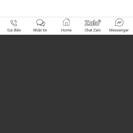
Gọi điện
Nhắn tin
Home
Chat Zalo
Messenger
Obagi Center
Miền Nam: 120 Nguyễn Phúc Nguyên, Q.3, HCM