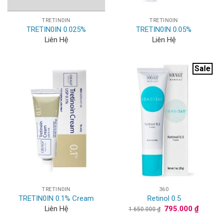
TRETIN0IN
TRETIN0IN
TRETIN0IN 0.025%
TRETIN0IN 0.05%
Liên Hệ
Liên Hệ
Sale
TRETIN0IN
360
TRETIN0IN 0.1% Cream
Retinol 0.5
Giá
Giá
Liên Hệ
795.000
₫
1.650.000
₫
gốc
hiện