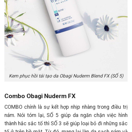
Kem phục hồi tái tạo da Obagi Nuderm Blend FX (SỐ 5)
Combo Obagi Nuderm FX
COMBO chính là sự kết hợp nhịp nhàng trong điều trị
nám. Nói tóm lại, SỐ 5 giúp da ngăn chặn việc hình
thành hắc sắc tố thì SỐ 3 sẽ giúp loại bỏ đi những sắc
tố ở trên bề mặt. Từ đó, mang lại làn da sạch nám và