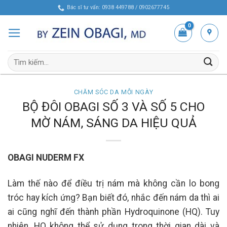
Skip
Bác sĩ tư vấn: 0938 449788 / 0902677745
to
content
Tìm
kiếm:
CHĂM SÓC DA MỖI NGÀY
BỘ ĐÔI OBAGI SỐ 3 VÀ SỐ 5 CHO
MỜ NÁM, SÁNG DA HIỆU QUẢ
OBAGI NUDERM FX
Làm thế nào để điều trị nám mà không cần lo bong
tróc hay kích ứng? Bạn biết đó, nhắc đến nám da thì ai
ai cũng nghĩ đến thành phần Hydroquinone (HQ). Tuy
nhiên, HQ không thể sử dụng trong thời gian dài và