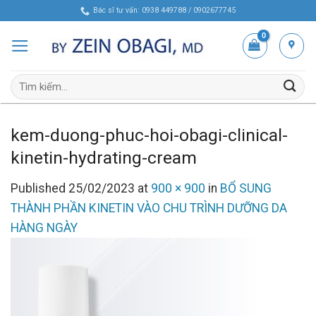
Skip
Bác sĩ tư vấn: 0938 449788 / 0902677745
to
content
Tìm
kiếm:
kem-duong-phuc-hoi-obagi-clinical-
kinetin-hydrating-cream
Published
25/02/2023
at
900 × 900
in
BỔ SUNG
THÀNH PHẦN KINETIN VÀO CHU TRÌNH DƯỠNG DA
HÀNG NGÀY