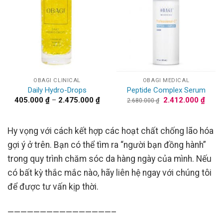
OBAGI CLINICAL
OBAGI MEDICAL
Daily Hydro-Drops
Peptide Complex Serum
Khoảng
Giá
Giá
405.000
₫
–
2.475.000
₫
2.412.000
₫
2.680.000
₫
giá:
gốc
hiện
từ
là:
tại
405.000 ₫
2.680.000 ₫.
là:
đến
2.412
Hy vọng với cách kết hợp các hoạt chất chống lão hóa
2.475.000 ₫
gợi ý ở trên. Bạn có thể tìm ra “người bạn đồng hành”
trong quy trình chăm sóc da hàng ngày của mình. Nếu
có bất kỳ thắc mắc nào, hãy liên hệ ngay với chúng tôi
để được tư vấn kịp thời.
————————————————–