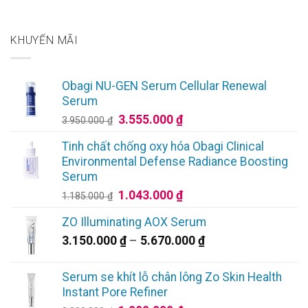
KHUYẾN MÃI
Obagi NU-GEN Serum Cellular Renewal
Serum
Giá
Giá
3.555.000
₫
3.950.000
₫
gốc
hiện
Tinh chất chống oxy hóa Obagi Clinical
là:
tại
Environmental Defense Radiance Boosting
3.950.000 ₫.
là:
Serum
3.555.000 ₫.
Giá
Giá
1.043.000
₫
1.185.000
₫
gốc
hiện
ZO Illuminating AOX Serum
là:
tại
Khoảng
3.150.000
₫
–
5.670.000
₫
1.185.000 ₫.
là:
giá:
1.043.000 ₫.
từ
Serum se khít lỗ chân lông Zo Skin Health
3.150.000 ₫
Instant Pore Refiner
đến