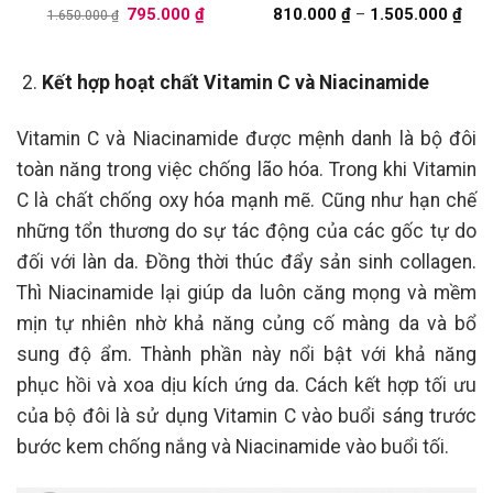
Giá
Giá
Kho
795.000
₫
810.000
₫
–
1.505.000
₫
1.650.000
₫
gốc
hiện
giá:
là:
tại
từ
1.650.000 ₫.
là:
810.
795.000 ₫.
đến
Kết hợp hoạt chất Vitamin C và Niacinamide
1.50
Vitamin C và Niacinamide được mệnh danh là bộ đôi
toàn năng trong việc chống lão hóa. Trong khi Vitamin
C là chất chống oxy hóa mạnh mẽ. Cũng như hạn chế
những tổn thương do sự tác động của các gốc tự do
đối với làn da. Đồng thời thúc đẩy sản sinh collagen.
Thì Niacinamide lại giúp da luôn căng mọng và mềm
mịn tự nhiên nhờ khả năng củng cố màng da và bổ
sung độ ẩm. Thành phần này nổi bật với khả năng
phục hồi và xoa dịu kích ứng da. Cách kết hợp tối ưu
của bộ đôi là sử dụng Vitamin C vào buổi sáng trước
bước kem chống nắng và Niacinamide vào buổi tối.