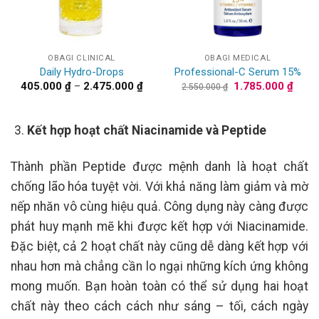
OBAGI CLINICAL
OBAGI MEDICAL
Daily Hydro-Drops
Professional-C Serum 15%
Khoảng
Giá
Giá
405.000
₫
–
2.475.000
₫
1.785.000
₫
2.550.000
₫
giá:
gốc
hiện
từ
là:
tại
405.000 ₫
2.550.000 ₫.
là:
đến
1.785
Kết hợp hoạt chất Niacinamide và Peptide
2.475.000 ₫
Thành phần Peptide được mệnh danh là hoạt chất
chống lão hóa tuyệt vời. Với khả năng làm giảm và mờ
nếp nhăn vô cùng hiệu quả. Công dụng này càng được
phát huy mạnh mẽ khi được kết hợp với Niacinamide.
Đặc biệt, cả 2 hoạt chất này cũng dễ dàng kết hợp với
nhau hơn mà chẳng cần lo ngại những kích ứng không
mong muốn. Bạn hoàn toàn có thể sử dụng hai hoạt
chất này theo cách cách như sáng – tối, cách ngày