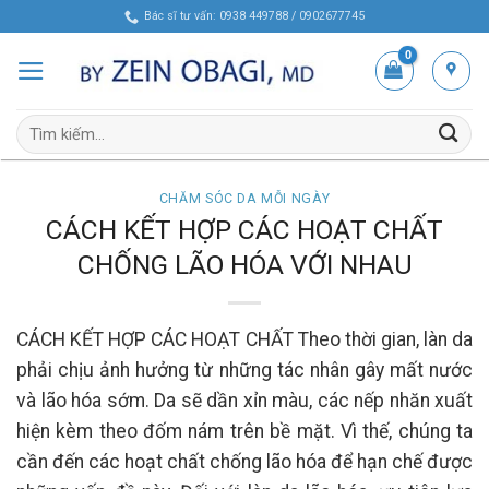
Skip
Bác sĩ tư vấn: 0938 449788 / 0902677745
to
content
Tìm
kiếm:
CHĂM SÓC DA MỖI NGÀY
CÁCH KẾT HỢP CÁC HOẠT CHẤT
CHỐNG LÃO HÓA VỚI NHAU
CÁCH KẾT HỢP CÁC HOẠT CHẤT Theo thời gian, làn da
phải chịu ảnh hưởng từ những tác nhân gây mất nước
và lão hóa sớm. Da sẽ dần xỉn màu, các nếp nhăn xuất
hiện kèm theo đốm nám trên bề mặt. Vì thế, chúng ta
cần đến các hoạt chất chống lão hóa để hạn chế được