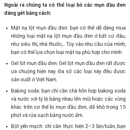
Ngoài ra chúng ta có thể loại bỏ các mụn đầu đen
đáng gét bằng cách:
Mặt nạ lột mụn đầu đen: bạn có thể dễ dàng mua
những loại mặt nạ lột mụn đầu đen ở bất cứ đâu,
như siêu thị, nhà thuốc,.. Tùy vào nhu cầu của mình,
bạn có thể lựa chọn loại mặt nạ phù hợp cho mình.
Gel lột mụn đầu đen: Gel lột mụn đầu đen rất được
ưa chuộng hiện nay. Đa số các loại này đều được
sản xuất ở Việt Nam.
Baking soda: bạn chỉ cần chà hỗn hợp baking soda
và nước với tỷ lệ bằng nhau lên mũi hoặc các vùng
khác trên cơ thể bị mụn đầu đen, để khô trong 15
phút và rửa sạch bằng nước ấm.
Bột yến mạch: chỉ cần thực hiện 2–3 lần/tuần, bạn