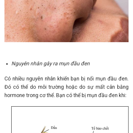
Nguyên nhân gây ra mụn đầu đen
Có nhiều nguyên nhân khiến bạn bị nổi mụn đầu đen.
Đó có thể do môi trường hoặc do sự mất cân bằng
hormone trong cơ thể. Bạn có thể bị mụn đầu đen khi: