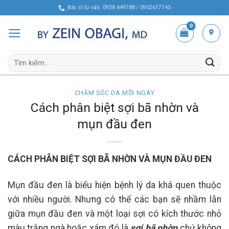
Skip
Bác sĩ tư vấn: 0938 449788 / 0902677745
to
content
Tìm
kiếm:
CHĂM SÓC DA MỖI NGÀY
Cách phân biệt sợi bã nhờn và
mụn đầu đen
CÁCH PHÂN BIỆT SỢI BÃ NHỜN VÀ MỤN ĐẦU ĐEN
Mụn đầu đen là biểu hiện bệnh lý da khá quen thuộc
với nhiều người. Nhưng có thể các bạn sẽ nhầm lẫn
giữa mụn đầu đen và một loại sợi có kích thước nhỏ
màu trắng ngà hoặc xám đó là
sợi bã nhờn
chứ không