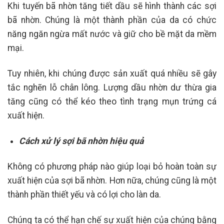
Khi tuyến bã nhờn tăng tiết dầu sẽ hình thành các sợi
bã nhờn. Chúng là một thành phần của da có chức
năng ngăn ngừa mất nước và giữ cho bề mặt da mềm
mại.
Tuy nhiên, khi chúng được sản xuất quá nhiều sẽ gây
tắc nghẽn lỗ chân lông. Lượng dầu nhờn dư thừa gia
tăng cũng có thể kéo theo tình trạng mụn trứng cá
xuất hiện.
Cách xử lý sợi bã nhờn hiệu quả
Không có phương pháp nào giúp loại bỏ hoàn toàn sự
xuất hiện của sợi bã nhờn. Hơn nữa, chúng cũng là một
thành phần thiết yếu và có lợi cho làn da.
Chúng ta có thể hạn chế sự xuất hiện của chúng bằng