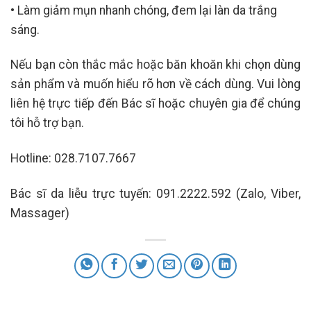
• Làm giảm mụn nhanh chóng, đem lại làn da trắng
sáng.
Nếu bạn còn thắc mắc hoặc băn khoăn khi chọn dùng
sản phẩm và muốn hiểu rõ hơn về cách dùng. Vui lòng
liên hệ trực tiếp đến Bác sĩ hoặc chuyên gia để chúng
tôi hỗ trợ bạn.
Hotline: 028.7107.7667
Bác sĩ da liễu trực tuyến: 091.2222.592 (Zalo, Viber,
Massager)