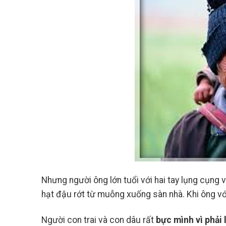
28
Th7
Nhưng người ông lớn tuổi với hai tay lụng cụng
hạt đậu rớt từ muỗng xuống sàn nhà. Khi ông với 
Cách Kết Hợp Obagi BHA
Người con trai và con dâu rất
bực mình vì phải 
Và Retinol Êm Dịu Cho