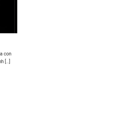
Th7
Hạnh Phúc Của Cha
ha con
Có một chàng trai trẻ sắp tốt nghiệp
 [...]
đại học. Trong nhiều tháng nay anh
[...]