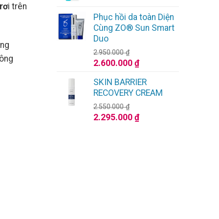
gốc
hiện
đến
rơ
i trên
là:
tại
1.125.000 ₫
Phục hồi da toàn Diện
1.810.000 ₫.
là:
Cùng ZO® Sun Smart
995.000 ₫.
Duo
ững
2.950.000
₫
hông
Giá
Giá
2.600.000
₫
gốc
hiện
SKIN BARRIER
là:
tại
RECOVERY CREAM
2.950.000 ₫.
là:
2.550.000
₫
2.600.000 ₫.
Giá
Giá
2.295.000
₫
gốc
hiện
là:
tại
2.550.000 ₫.
là:
2.295.000 ₫.