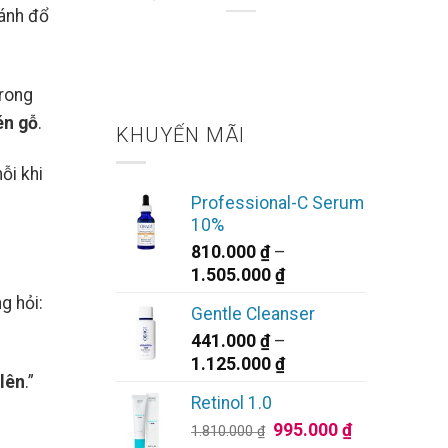
 Rỡ
đánh đổ
rong
én gỗ
.
KHUYẾN MÃI
ỗi khi
Professional-C Serum
10%
810.000
₫
–
Khoảng
1.505.000
₫
giá:
g hỏi:
Gentle Cleanser
từ
441.000
₫
–
810.000 ₫
Khoảng
1.125.000
₫
đến
 lên
.”
giá:
1.505.000 ₫
Retinol 1.0
từ
Giá
Giá
995.000
₫
441.000 ₫
1.810.000
₫