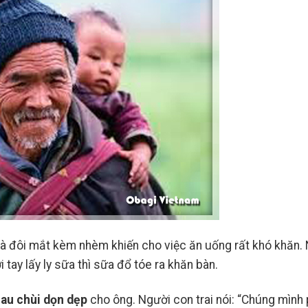
24
23
Th7
Th7
 và đôi mắt kèm nhèm khiến cho việc ăn uống rất khó khăn.
tay lấy ly sữa thì sữa đổ tóe ra khăn bàn.
Retinol Và Tretinoin: Hoạt
Top 5 Sản Phẩm
lau chùi dọn dẹp
cho ông. Người con trai nói: “Chúng mình 
Chất Nào Mới Là Chân Ái
Được Khen Ngợi 