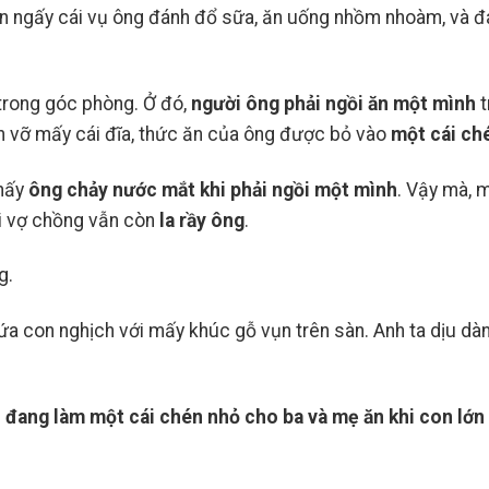
Cho Da Bạn?
Làn Da Rạng
hán ngấy cái vụ ông đánh đổ sữa, ăn uống nhồm nhoàm, và 
trong góc phòng. Ở đó,
người ông phải ngồi ăn một mình
t
nh vỡ mấy cái đĩa, thức ăn của ông được bỏ vào
một cái ch
thấy
ông chảy nước mắt khi phải ngồi một mình
. Vậy mà, m
i vợ chồng vẫn còn
la rầy ông
.
g.
đứa con nghịch với mấy khúc gỗ vụn trên sàn. Anh ta dịu dàn
 đang làm một cái chén nhỏ cho ba và mẹ ăn khi con lớn