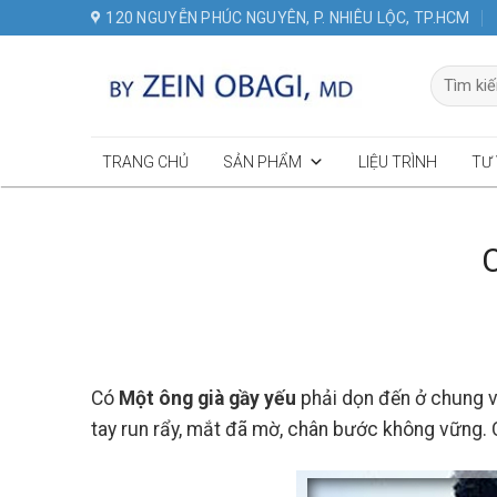
Skip
120 NGUYỄN PHÚC NGUYÊN, P. NHIÊU LỘC, TP.HCM
to
content
Tìm
kiếm:
TRANG CHỦ
SẢN PHẨM
LIỆU TRÌNH
TƯ
Có
Một ông già gầy yếu
phải dọn đến ở chung 
tay run rẩy, mắt đã mờ, chân bước không vững. C