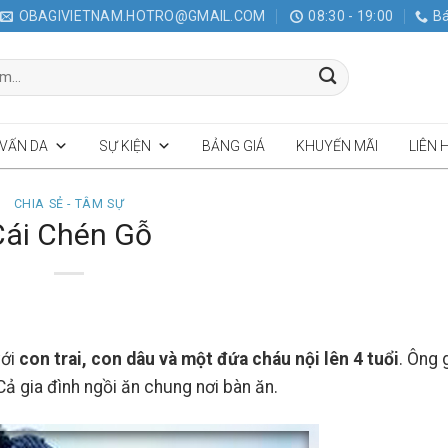
OBAGIVIETNAM.HOTRO@GMAIL.COM
08:30 - 19:00
Bá
 VẤN DA
SỰ KIỆN
BẢNG GIÁ
KHUYẾN MÃI
LIÊN 
CHIA SẺ - TÂM SỰ
Cái Chén Gỗ
với
con trai, con dâu và một đứa cháu nội lên 4 tuổi
. Ông 
ả gia đình ngồi ăn chung nơi bàn ăn.