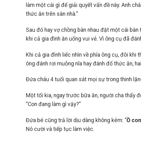
Người Mới Bắt Đầu
làm một cái gì để giải quyết vấn đề này. Anh c
thức ăn trên sàn nhà.”
Sau đó hay vợ chồng bàn nhau đặt một cái bàn 
khi cả gia đình ăn uống vui vẻ. Vì ông cụ đã đá
Khi cả gia đình liếc nhìn về phía ông cụ, đôi khi 
ông đánh rơi muỗng nĩa hay đánh đổ thức ăn, ha
Đứa cháu 4 tuổi quan sát mọi sự trong thinh lặn
Một tối kia, ngay trước bữa ăn, người cha thấy 
“Con đang làm gì vậy?”
Đứa bé cũng trả lời dịu dàng không kém: “
Ồ con
Nó cười và tiếp tục làm việc.