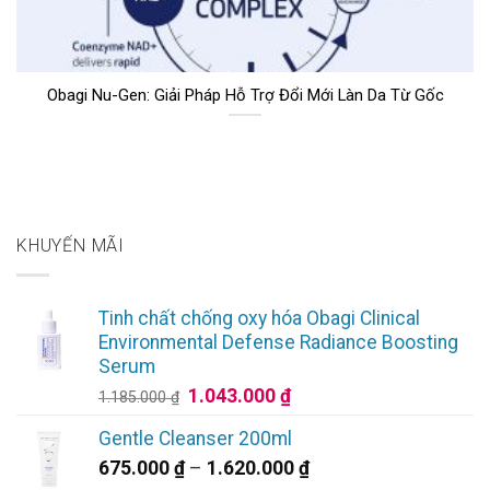
Obagi Nu-Gen: Giải Pháp Hỗ Trợ Đổi Mới Làn Da Từ Gốc
KHUYẾN MÃI
Tinh chất chống oxy hóa Obagi Clinical
Environmental Defense Radiance Boosting
Serum
Giá
Giá
1.043.000
₫
1.185.000
₫
gốc
hiện
Gentle Cleanser 200ml
là:
tại
Khoảng
675.000
₫
–
1.620.000
₫
1.185.000 ₫.
là: