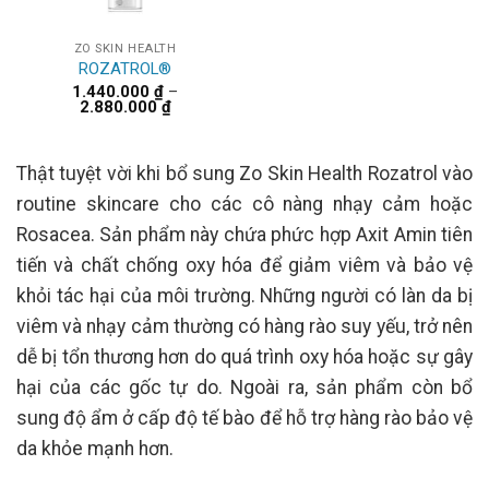
ZO SKIN HEALTH
ROZATROL®
1.440.000
₫
–
Khoảng
2.880.000
₫
giá:
từ
1.440.000 ₫
đến
Thật tuyệt vời khi bổ sung Zo Skin Health Rozatrol vào
2.880.000 ₫
routine skincare cho các cô nàng nhạy cảm hoặc
Rosacea. Sản phẩm này chứa phức hợp Axit Amin tiên
tiến và chất chống oxy hóa để giảm viêm và bảo vệ
khỏi tác hại của môi trường. Những người có làn da bị
viêm và nhạy cảm thường có hàng rào suy yếu, trở nên
dễ bị tổn thương hơn do quá trình oxy hóa hoặc sự gây
hại của các gốc tự do. Ngoài ra, sản phẩm còn bổ
sung độ ẩm ở cấp độ tế bào để hỗ trợ hàng rào bảo vệ
da khỏe mạnh hơn.