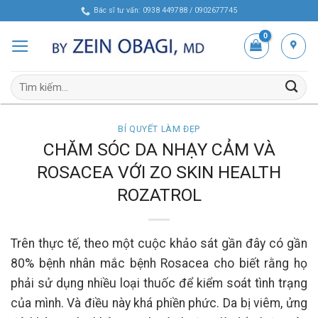
Skip
Bác sĩ tư vấn: 0938 449788 / 0902677745
to
content
Tìm
kiếm:
BÍ QUYẾT LÀM ĐẸP
CHĂM SÓC DA NHẠY CẢM VÀ
ROSACEA VỚI ZO SKIN HEALTH
ROZATROL
Trên thực tế, theo một cuộc khảo sát gần đây có gần
80% bệnh nhân mắc bệnh Rosacea cho biết rằng họ
phải sử dụng nhiều loại thuốc để kiểm soát tình trạng
của mình. Và điều này khá phiền phức. Da bị viêm, ửng