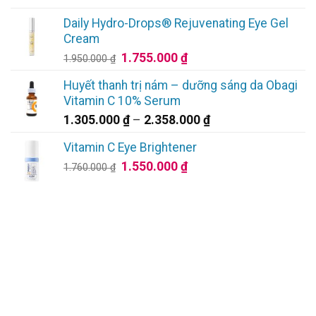
giá:
1.043.000 ₫.
từ
Daily Hydro-Drops® Rejuvenating Eye Gel
675.000 ₫
Cream
đến
Giá
Giá
1.755.000
₫
1.950.000
₫
1.620.000 ₫
gốc
hiện
Huyết thanh trị nám – dưỡng sáng da Obagi
là:
tại
Vitamin C 10% Serum
1.950.000 ₫.
là:
Khoảng
1.305.000
₫
–
2.358.000
₫
1.755.000 ₫.
giá:
Vitamin C Eye Brightener
từ
Giá
Giá
1.550.000
₫
1.305.000 ₫
1.760.000
₫
gốc
hiện
đến
là:
tại
2.358.000 ₫
1.760.000 ₫.
là:
1.550.000 ₫.