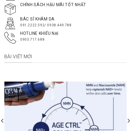
CHÍNH SÁCH HẬU MÃI TỐT NHẤT
BÁC SĨ KHÁM DA
091.2222.592/ 0938.449.788
HOTLINE KHIẾU NẠI
0903.717.688
BÀI VIẾT MỚI
31
Th7