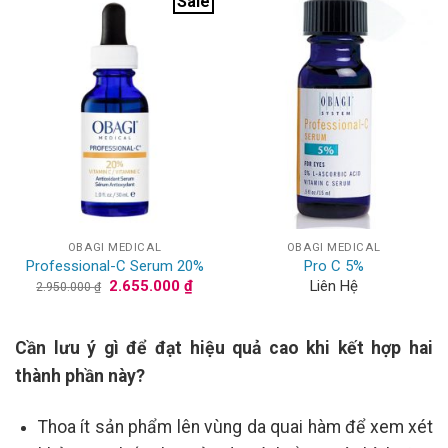
Sale
1.505.000 ₫
OBAGI MEDICAL
OBAGI MEDICAL
Professional-C Serum 20%
Pro C 5%
Giá
Giá
2.655.000
₫
Liên Hệ
2.950.000
₫
gốc
hiện
là:
tại
2.950.000 ₫.
là:
2.655.000 ₫.
Cần lưu ý gì để đạt hiệu quả cao khi kết hợp hai
thành phần này?
Thoa ít sản phẩm lên vùng da quai hàm để xem xét