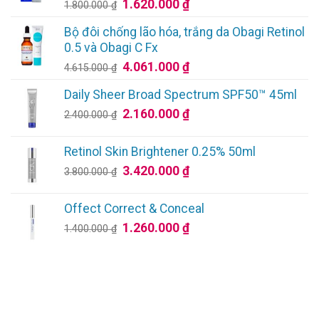
Giá
Giá
1.620.000
₫
1.800.000
₫
gốc
hiện
Bộ đôi chống lão hóa, trắng da Obagi Retinol
là:
tại
0.5 và Obagi C Fx
1.800.000 ₫.
là:
Giá
Giá
4.061.000
₫
4.615.000
₫
1.620.000 ₫.
gốc
hiện
Daily Sheer Broad Spectrum SPF50™ 45ml
là:
tại
Giá
Giá
2.160.000
₫
4.615.000 ₫.
là:
2.400.000
₫
gốc
hiện
4.061.000 ₫.
là:
tại
Retinol Skin Brightener 0.25% 50ml
2.400.000 ₫.
là:
Giá
Giá
3.420.000
₫
3.800.000
₫
2.160.000 ₫.
gốc
hiện
là:
tại
Offect Correct & Conceal
3.800.000 ₫.
là:
Giá
Giá
1.260.000
₫
1.400.000
₫
3.420.000 ₫.
gốc
hiện
là:
tại
1.400.000 ₫.
là:
1.260.000 ₫.