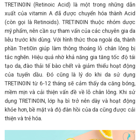
TRETIN0IN (Retinoic Acid) là một trong những dẫn
xuất của vitamin A đã được chuyển hóa thành Acid
(còn gọi là Retinoids). TRETIN0IN thuộc nhóm dược
mỹ phẩm, nên cần sự tham vấn của các chuyên gia da
liễu trước khi dùng. Với hình thức thoa ngoài da, thành
phần Treti0in giúp làm thông thoáng lỗ chân lông bị
tắc nghẽn. Hiệu quả nhờ khả năng gia tăng tốc độ tái
tạo da, đào thải tế bào chết và giảm thiểu hoạt động
của tuyến dầu. Đó cũng là lý do khi da sử dụng
TRETIN0IN từ 6-12 tháng sẽ cảm thấy da căng bóng,
mềm mịn và cải thiện vấn đề về lỗ chân lông. Khi sử
dụng TRETIN0IN, lớp hạ bì trở nên dày và hoạt động
khỏe hơn, bề mặt và độ đàn hồi của da cũng được cải
thiện và trẻ hóa.