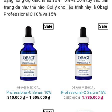
dạng nồng độ khác nhau 10% 15% và 20% tùy vào tình
trạng da như thế nào. Gợi ý cho liệu trình này là Obagi
Professional C 10% và 15%.
Sale
Sale
OBAGI MEDICAL
OBAGI MEDICAL
Professional-C Serum 10%
Professional-C Serum 15%
Khoảng
Giá
Giá
810.000
₫
–
1.505.000
₫
1.785.000
₫
2.550.000
₫
giá:
gốc
hiện
từ
là:
tại
810.000 ₫
2.550.000 ₫.
là:
đến
1.785