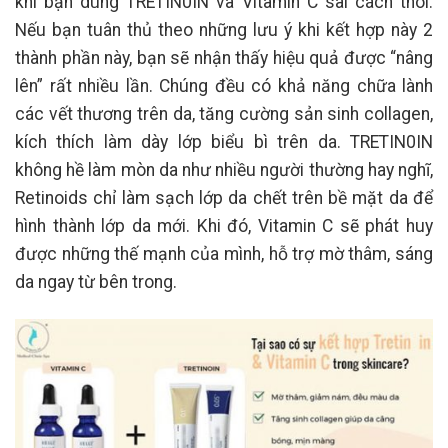
khi bạn dùng TRETIN0IN và Vitamin C sai cách thôi.
Nếu bạn tuân thủ theo những lưu ý khi kết hợp này 2
thành phần này, bạn sẽ nhận thấy hiệu quả được “nâng
lên” rất nhiều lần. Chúng đều có khả năng chữa lành
các vết thương trên da, tăng cường sản sinh collagen,
kích thích làm dày lớp biểu bì trên da. TRETIN0IN
không hề làm mòn da như nhiều người thường hay nghĩ,
Retinoids chỉ làm sạch lớp da chết trên bề mặt da để
hình thành lớp da mới. Khi đó, Vitamin C sẽ phát huy
được những thế mạnh của mình, hỗ trợ mờ thâm, sáng
da ngay từ bên trong.