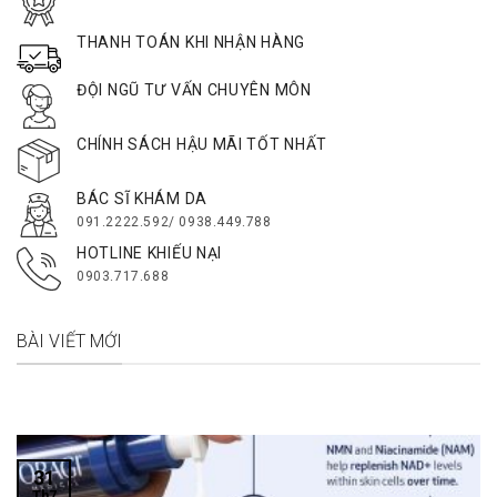
THANH TOÁN KHI NHẬN HÀNG
ĐỘI NGŨ TƯ VẤN CHUYÊN MÔN
CHÍNH SÁCH HẬU MÃI TỐT NHẤT
BÁC SĨ KHÁM DA
091.2222.592/ 0938.449.788
HOTLINE KHIẾU NẠI
0903.717.688
BÀI VIẾT MỚI
31
Th7