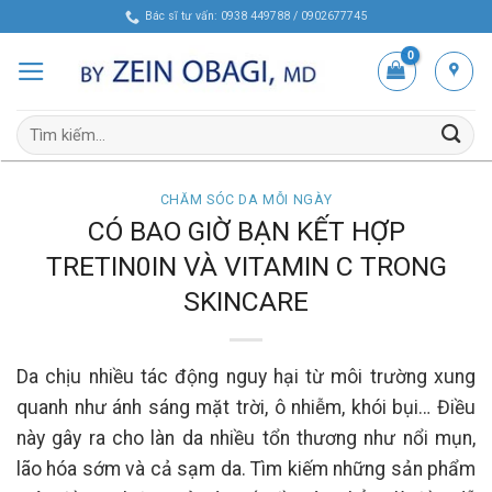
Skip
Bác sĩ tư vấn: 0938 449788 / 0902677745
to
content
Tìm
kiếm:
CHĂM SÓC DA MỖI NGÀY
CÓ BAO GIỜ BẠN KẾT HỢP
TRETIN0IN VÀ VITAMIN C TRONG
SKINCARE
Da chịu nhiều tác động nguy hại từ môi trường xung
quanh như ánh sáng mặt trời, ô nhiễm, khói bụi… Điều
này gây ra cho làn da nhiều tổn thương như nổi mụn,
lão hóa sớm và cả sạm da. Tìm kiếm những sản phẩm