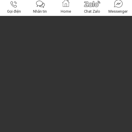
Gọi điện
Nhắn tin
Home
Chat Zalo
Messenger
Obagi Center
Miền Nam: 120 Nguyễn Phúc Nguyên, Q.3, HCM
Miền Bắc: 392 Kim Giang, Hoàng Mai, HN
Miền Trung : 74 Nguyễn Chánh , Tp Quy Nhơn