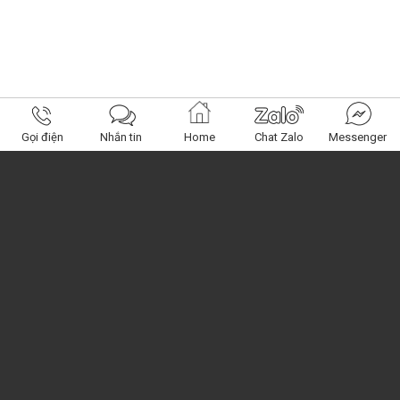
Gọi điện
Nhắn tin
Home
Chat Zalo
Messenger
Obagi Center