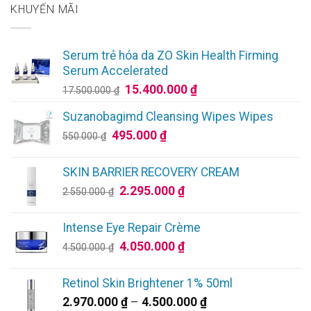
KHUYẾN MÃI
Serum trẻ hóa da ZO Skin Health Firming
Serum Accelerated
Giá
Giá
15.400.000
₫
17.500.000
₫
gốc
hiện
Suzanobagimd Cleansing Wipes Wipes
là:
tại
Giá
Giá
495.000
₫
17.500.000 ₫.
là:
550.000
₫
gốc
hiện
15.400.000 ₫.
là:
tại
SKIN BARRIER RECOVERY CREAM
550.000 ₫.
là:
Giá
Giá
2.295.000
₫
2.550.000
₫
495.000 ₫.
gốc
hiện
là:
tại
Intense Eye Repair Crème
2.550.000 ₫.
là:
Giá
Giá
4.050.000
₫
4.500.000
₫
2.295.000 ₫.
gốc
hiện
là:
tại
Retinol Skin Brightener 1% 50ml
4.500.000 ₫.
là:
Khoảng
2.970.000
₫
–
4.500.000
₫
4.050.000 ₫.