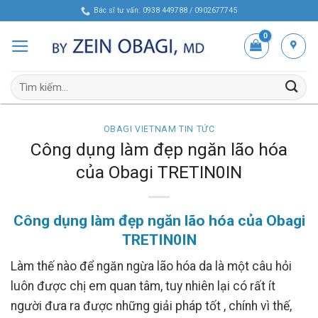
Skip
Bác sĩ tư vấn: 0938 449788 / 0902677745
to
content
Tìm
kiếm:
OBAGI VIETNAM TIN TỨC
Công dụng làm đẹp ngăn lão hóa
của Obagi TRETIN0IN
Công dụng làm đẹp ngăn lão hóa của Obagi
TRETIN0IN
Làm thế nào để ngăn ngừa lão hóa da là một câu hỏi
luôn được chị em quan tâm, tuy nhiên lại có rất ít
người đưa ra được những giải pháp tốt , chính vì thế,