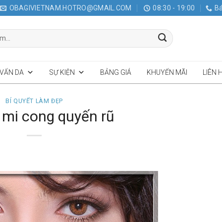
OBAGIVIETNAM.HOTRO@GMAIL.COM
08:30 - 19:00
Bá
 VẤN DA
SỰ KIỆN
BẢNG GIÁ
KHUYẾN MÃI
LIÊN 
BÍ QUYẾT LÀM ĐẸP
mi cong quyến rũ