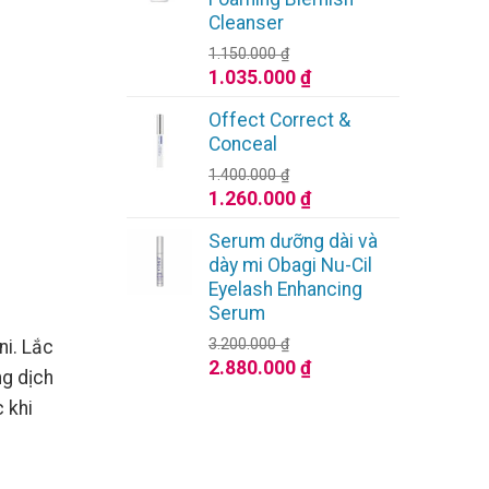
1.672.000 ₫.
Cleanser
1.150.000
₫
Giá
Giá
1.035.000
₫
gốc
hiện
Offect Correct &
là:
tại
Conceal
1.150.000 ₫.
là:
1.400.000
₫
1.035.000 ₫.
Giá
Giá
1.260.000
₫
gốc
hiện
Serum dưỡng dài và
là:
tại
dày mi Obagi Nu-Cil
1.400.000 ₫.
là:
Eyelash Enhancing
1.260.000 ₫.
Serum
3.200.000
₫
ni. Lắc
Giá
Giá
2.880.000
₫
ng dịch
gốc
hiện
 khi
là:
tại
3.200.000 ₫.
là:
2.880.000 ₫.