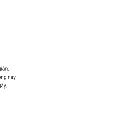
iản,
ông này
ày,