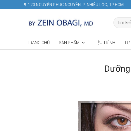
Skip
120 NGUYỄN PHÚC NGUYÊN, P. NHIÊU LỘC, TP.HCM
to
content
Tìm
kiếm:
TRANG CHỦ
SẢN PHẨM
LIỆU TRÌNH
TƯ
Dưỡng 