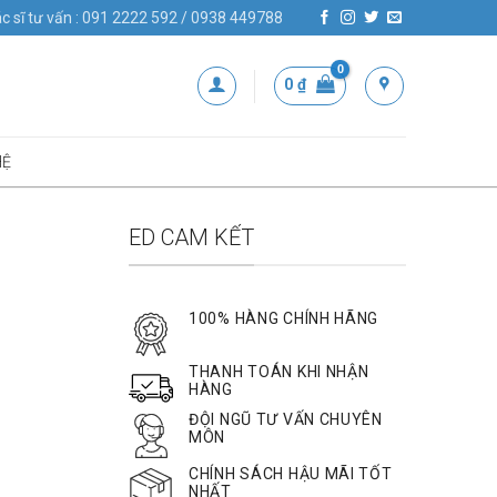
c sĩ tư vấn : 091 2222 592 / 0938 449788
0
₫
HỆ
ED CAM KẾT
100% HÀNG CHÍNH HÃNG
THANH TOÁN KHI NHẬN
HÀNG
ĐỘI NGŨ TƯ VẤN CHUYÊN
MÔN
CHÍNH SÁCH HẬU MÃI TỐT
NHẤT