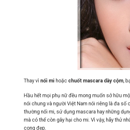
Thay vì
nối mi
hoặc
chuốt mascara dày cộm
, b
28
Th7
Hầu hết mọi phụ nữ đều mong muốn sở hữu mộ
nói chung và người Việt Nam nói riêng là đa số 
thường nối mi, sử dụng mascara hay những dụn
mà có thể còn gây hại cho mi. Vì vậy, hãy thử 
Cách Kết Hợp Obagi BHA
Và Retinol Êm Dịu Cho
cong đẹp.