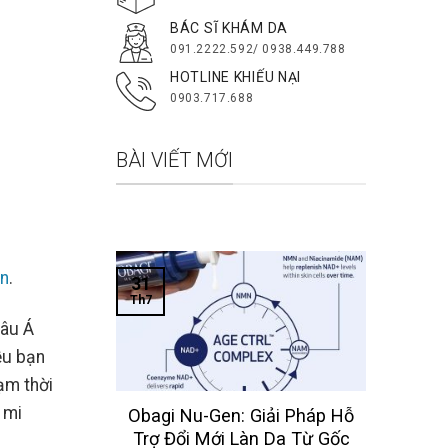
BÁC SĨ KHÁM DA
091.2222.592/ 0938.449.788
HOTLINE KHIẾU NẠI
0903.717.688
BÀI VIẾT MỚI
ên
.
31
Th7
hâu Á
ều bạn
ạm thời
 mi
 Obagi
Obagi Nu-Gen: Giải Pháp Hỗ
Nhất Cho
Trợ Đổi Mới Làn Da Từ Gốc