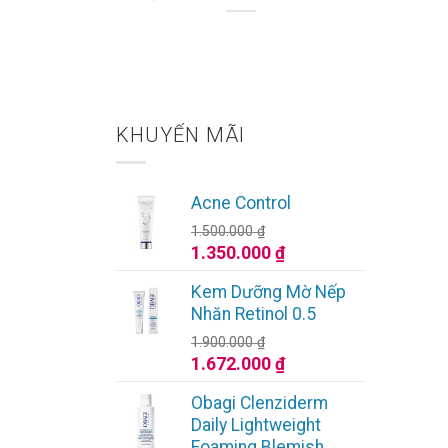
 Rỡ
KHUYẾN MÃI
Acne Control
1.500.000
₫
Giá
Giá
1.350.000
₫
gốc
hiện
Kem Dưỡng Mờ Nếp
là:
tại
Nhăn Retinol 0.5
1.500.000 ₫.
là:
1.900.000
₫
1.350.000 ₫.
Giá
Giá
1.672.000
₫
gốc
hiện
Obagi Clenziderm
là:
tại
Daily Lightweight
1.900.000 ₫.
là:
Foaming Blemish