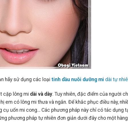
ạn hãy sử dụng các loại
tinh dầu nuôi dưỡng mi
dài tự nhi
24
23
Th7
Th7
t cặp lông mi
dài và dày
. Tuy nhiên, đặc điểm của người c
chị em có lông mi thưa và ngắn. Để khắc phục điều này, nhi
g cụ uốn mi cong… Các phương pháp này chỉ có tác dụng t
những phương pháp tự nhiên đơn giản dưới đây cho một hàng
Retinol Và Tretinoin: Hoạt
Top 5 Sản Phẩm
Chất Nào Mới Là Chân Ái
Được Khen Ngợi 