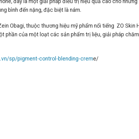
ne, đây là một giải pháp điều trị hiệu quả cao cho những
ung bình đến nặng, đặc biệt là nám.
Zein Obagi, thuộc thương hiệu mỹ phẩm nổi tiếng ZO Skin H
ột phần của một loạt các sản phẩm trị liệu, giải pháp chă
.vn/sp/pigment-control-blending-crem
e/