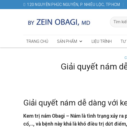
Skip
120 NGUYỄN PHÚC NGUYÊN, P. NHIÊU LỘC, TP.HCM
to
content
Tìm
kiếm:
TRANG CHỦ
SẢN PHẨM
LIỆU TRÌNH
TƯ
C
Giải quyết nám d
Giải quyết nám dễ dàng với k
Kem trị nám Obagi – Nám là tình trạng xảy ra 
cổ,.., và bệnh này khá là khó điều trị dứt điể