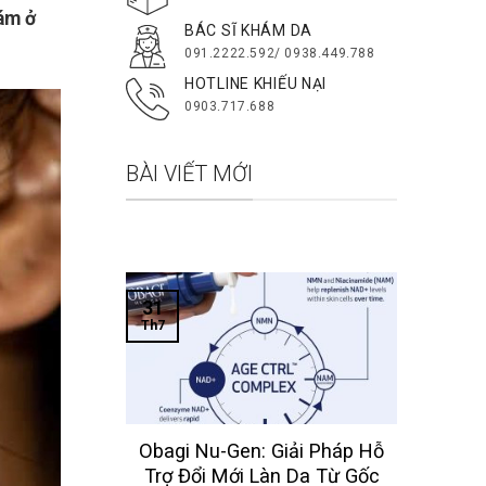
ám ở
BÁC SĨ KHÁM DA
091.2222.592/ 0938.449.788
HOTLINE KHIẾU NẠI
0903.717.688
BÀI VIẾT MỚI
31
28
Th7
Th7
Obagi Nu-Gen: Giải Pháp Hỗ
Các
Trợ Đổi Mới Làn Da Từ Gốc
Và