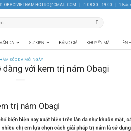
OBAGIVIETNAM.HOTRO@GMAIL.COM
08:30 - 19:00
Bác 
 VẤN DA
SỰ KIỆN
BẢNG GIÁ
KHUYẾN MÃI
LIÊN 
HĂM SÓC DA MỖI NGÀY
ễ dàng với kem trị nám Obagi
em trị nám Obagi
phổ biến hiện nay xuất hiện trên làn da như khuôn mặt, c
m, nhiều chị em lựa chọn cách giải pháp trị nám là sử dụn