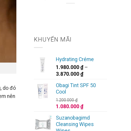
KHUYẾN MÃI
Hydrating Créme
1.980.000
₫
–
Khoảng
3.870.000
₫
giá:
Obagi Tint SPF 50
từ
, do đó
Cool
1.980.000 ₫
 em nên
1.200.000
₫
đến
Giá
Giá
1.080.000
₫
3.870.000 ₫
gốc
hiện
Suzanobagimd
là:
tại
Cleansing Wipes
1.200.000 ₫.
là:
Wipes