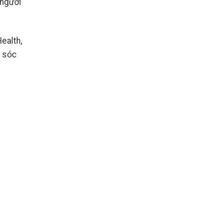
 người
ealth,
m sóc