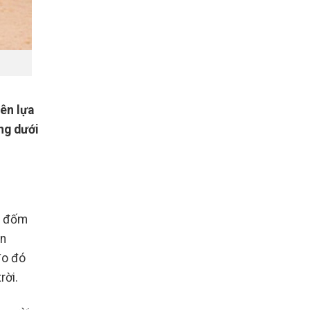
ên lựa
ng dưới
t đốm
ản
đo đó
rời.