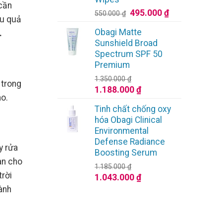
1.080.000 ₫.
 cần
Giá
Giá
495.000
₫
550.000
₫
ệu quả
gốc
hiện
Obagi Matte
.
là:
tại
Sunshield Broad
550.000 ₫.
là:
Spectrum SPF 50
495.000 ₫.
Premium
1.350.000
₫
 trong
Giá
Giá
1.188.000
₫
ao.
gốc
hiện
Tinh chất chống oxy
là:
tại
hóa Obagi Clinical
1.350.000 ₫.
là:
Environmental
1.188.000 ₫.
Defense Radiance
y rửa
Boosting Serum
àn cho
1.185.000
₫
trời
Giá
Giá
1.043.000
₫
gốc
hiện
ành
là:
tại
1.185.000 ₫.
là: