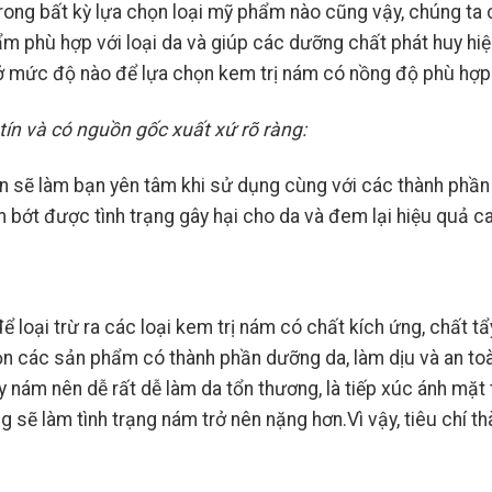
trong bất kỳ lựa chọn loại mỹ phẩm nào cũng vậy, chúng ta
ẩm phù hợp với loại da và giúp các dưỡng chất phát huy hi
n ở mức độ nào để lựa chọn kem trị nám có nồng độ phù hợp
tín và có nguồn gốc xuất xứ rõ ràng:
n sẽ làm bạn yên tâm khi sử dụng cùng với các thành phần
bớt được tình trạng gây hại cho da và đem lại hiệu quả c
 loại trừ ra các loại kem trị nám có chất kích ứng, chất tẩ
ọn các sản phẩm có thành phần dưỡng da, làm dịu và an to
 nám nên dễ rất dễ làm da tổn thương, là tiếp xúc ánh mặt 
 sẽ làm tình trạng nám trở nên nặng hơn.Vì vậy, tiêu chí th