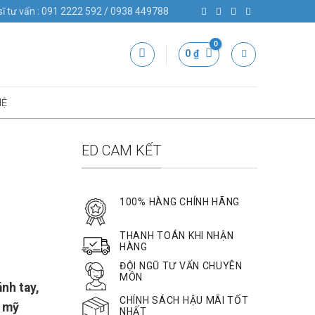
sĩ tư vấn : 091 2222 592 / 0938 449788
0
₫
HỆ
ED CAM KẾT
100% HÀNG CHÍNH HÃNG
THANH TOÁN KHI NHẬN
HÀNG
ĐỘI NGŨ TƯ VẤN CHUYÊN
MÔN
ánh tay,
CHÍNH SÁCH HẬU MÃI TỐT
g mỹ
NHẤT