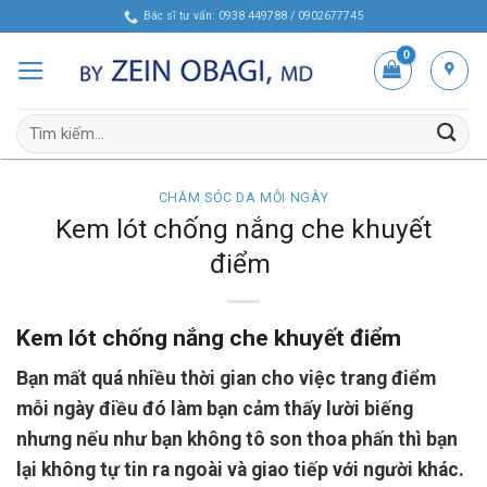
Skip
Bác sĩ tư vấn: 0938 449788 / 0902677745
to
content
Tìm
kiếm:
CHĂM SÓC DA MỖI NGÀY
Kem lót chống nắng che khuyết
điểm
Kem lót chống nắng che khuyết điểm
Bạn mất quá nhiều thời gian cho việc trang điểm
mỗi ngày điều đó làm bạn cảm thấy lười biếng
nhưng nếu như bạn không tô son thoa phấn thì bạn
lại không tự tin ra ngoài và giao tiếp với người khác.