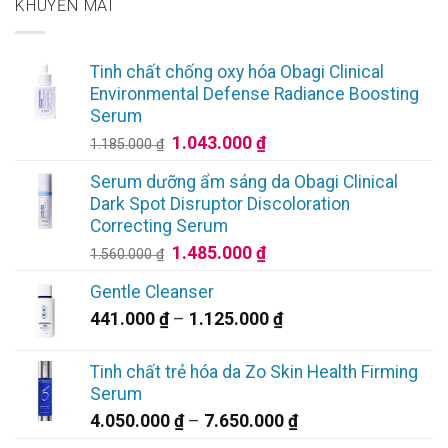
KHUYẾN MÃI
Tinh chất chống oxy hóa Obagi Clinical
Environmental Defense Radiance Boosting
Serum
Giá
Giá
1.043.000
₫
1.185.000
₫
gốc
hiện
Serum dưỡng ẩm sáng da Obagi Clinical
là:
tại
Dark Spot Disruptor Discoloration
1.185.000 ₫.
là:
Correcting Serum
1.043.000 ₫.
Giá
Giá
1.485.000
₫
1.560.000
₫
gốc
hiện
Gentle Cleanser
là:
tại
Khoảng
441.000
₫
–
1.125.000
₫
1.560.000 ₫.
là:
giá:
1.485.000 ₫.
từ
Tinh chất trẻ hóa da Zo Skin Health Firming
441.000 ₫
Serum
đến
Khoảng
4.050.000
₫
–
7.650.000
₫
1.125.000 ₫
giá: