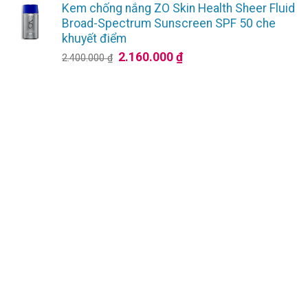
Kem chống nắng ZO Skin Health Sheer Fluid
từ
Broad-Spectrum Sunscreen SPF 50 che
4.050.000 ₫
khuyết điểm
đến
Giá
Giá
2.160.000
₫
2.400.000
₫
7.650.000 ₫
gốc
hiện
là:
tại
2.400.000 ₫.
là:
2.160.000 ₫.