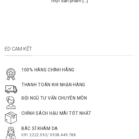
một sản phẩm [...]
ED CAM KẾT
100% HÀNG CHÍNH HÃNG
THANH TOÁN KHI NHẬN HÀNG
ĐỘI NGŨ TƯ VẤN CHUYÊN MÔN
CHÍNH SÁCH HẬU MÃI TỐT NHẤT
BÁC SĨ KHÁM DA
091.2222.592/ 0938.449.788