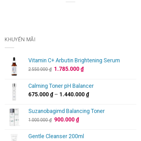
KHUYẾN MÃI
Vitamin C+ Arbutin Brightening Serum
Giá
Giá
1.785.000
₫
2.550.000
₫
gốc
hiện
là:
tại
Calming Toner pH Balancer
2.550.000 ₫.
là:
Khoảng
675.000
₫
–
1.440.000
₫
1.785.000 ₫.
giá:
từ
Suzanobagimd Balancing Toner
675.000 ₫
Giá
Giá
900.000
₫
1.000.000
₫
đến
gốc
hiện
1.440.000 ₫
là:
tại
Gentle Cleanser 200ml