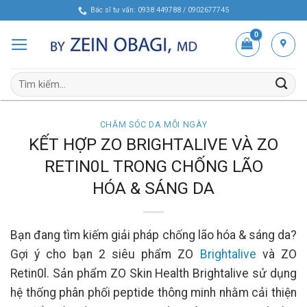
Skip
Bác sĩ tư vấn: 0938 449788 / 0902677745
to
content
Tìm
kiếm:
CHĂM SÓC DA MỖI NGÀY
KẾT HỢP ZO BRIGHTALIVE VÀ ZO
RETIN0L TRONG CHỐNG LÃO
HÓA & SÁNG DA
Bạn đang tìm kiếm giải pháp chống lão hóa & sáng da?
Gợi ý cho bạn 2 siêu phẩm ZO
Brightalive
và ZO
Retin0l. Sản phẩm ZO Skin Health Brightalive sử dụng
hệ thống phân phối peptide thông minh nhằm cải thiện