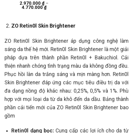
2.970.000
₫
–
Khoảng
4.770.000
₫
giá:
từ
2.970.000 ₫
đến
ZO Retin0l Skin Brightener
4.770.000 ₫
ZO Retin0l Skin Brightener áp dụng công nghệ làm
sáng da thế hệ mới. Retin0l Skin Brightener là một giải
pháp dựa trên thành phần Retin0l + Bakuchiol. Cải
thiện nhanh chóng tình trạng màu da không đồng đều.
Phục hồi làn da trắng sáng và mịn màng hơn. Retin0l
Skin Brightener đáp ứng các mục tiêu điều trị da với
đa dạng nồng độ khác nhau: 0,25%, 0,5% và 1%. Phù
hợp với mọi loại da từ da khô đến da dầu. Bảng thành
phần cải tiến mới của ZO Retin0l Skin Brightener bao
gồm
Retin0l dạng bọc:
Cung cấp các lợi ích cho da từ