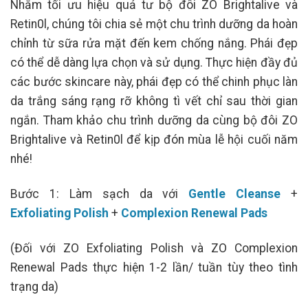
Nhằm tối ưu hiệu quả tư bộ đôi ZO Brightalive và
Retin0l, chúng tôi chia sẻ một chu trình dưỡng da hoàn
chỉnh từ sữa rửa mặt đến kem chống nắng. Phái đẹp
có thể dễ dàng lựa chọn và sử dụng. Thực hiện đầy đủ
các bước skincare này, phái đẹp có thể chinh phục làn
da trắng sáng rạng rỡ không tì vết chỉ sau thời gian
ngắn. Tham khảo chu trình dưỡng da cùng bộ đôi ZO
Brightalive và Retin0l để kịp đón mùa lễ hội cuối năm
nhé!
Bước 1: Làm sạch da với
Gentle Cleanse
+
Exfoliating Polish
+
Complexion Renewal Pads
(Đối với ZO Exfoliating Polish và ZO Complexion
Renewal Pads thực hiện 1-2 lần/ tuần tùy theo tình
trạng da)