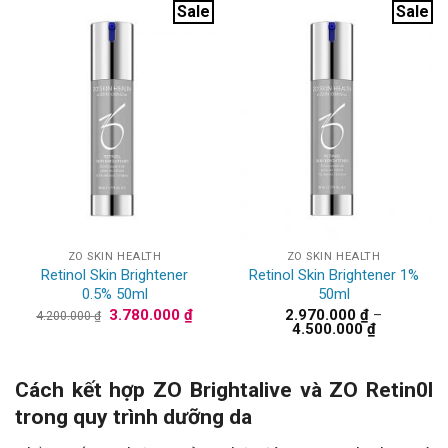
Sale
Sale
ZO SKIN HEALTH
ZO SKIN HEALTH
Retinol Skin Brightener
Retinol Skin Brightener 1%
0.5% 50ml
50ml
Giá
Giá
3.780.000
₫
2.970.000
₫
–
4.200.000
₫
gốc
hiện
Khoảng
4.500.000
₫
là:
tại
giá:
4.200.000 ₫.
là:
từ
3.780.000 ₫.
2.970.000 
đến
Cách kết hợp ZO Brightalive và ZO Retin0l
4.500.000 
trong quy trình dưỡng da