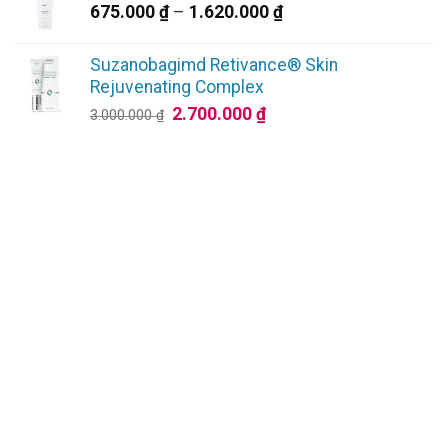
1.000.000 ₫.
là:
Khoảng
675.000
₫
–
1.620.000
₫
900.000 ₫.
giá:
từ
Suzanobagimd Retivance® Skin
675.000 ₫
Rejuvenating Complex
đến
Giá
Giá
2.700.000
₫
3.000.000
₫
1.620.000 ₫
gốc
hiện
là:
tại
3.000.000 ₫.
là:
2.700.000 ₫.