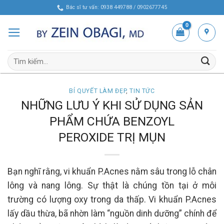
Skip
Bác sĩ tư vấn: 0938 449788 / 0902677745
to
content
Tìm
kiếm:
BÍ QUYẾT LÀM ĐẸP
,
TIN TỨC
NHỮNG LƯU Ý KHI SỬ DỤNG SẢN
PHẨM CHỨA BENZOYL
PEROXIDE TRỊ MỤN
Bạn nghĩ rằng, vi khuẩn P.Acnes nằm sâu trong lỗ chân
lông và nang lông. Sự thật là chúng tồn tại ở môi
trường có lượng oxy trong da thấp. Vi khuẩn P.Acnes
lấy dầu thừa, bã nhờn làm “nguồn dinh dưỡng” chính để