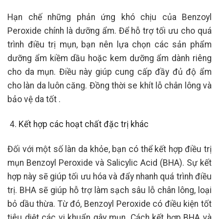
Hạn chế những phản ứng khó chịu của Benzoyl
Peroxide chính là dưỡng ẩm. Để hỗ trợ tối ưu cho quá
trình điều trị mụn, bạn nên lựa chọn các sản phẩm
dưỡng ẩm kiềm dầu hoặc kem dưỡng ẩm dành riêng
cho da mụn. Điều này giúp cung cấp đầy đủ độ ẩm
cho làn da luôn căng. Đồng thời se khít lỗ chân lông và
bảo vệ da tốt .
Kết hợp các hoạt chất đặc trị khác
Đối với một số làn da khỏe, bạn có thể kết hợp điều trị
mụn Benzoyl Peroxide và Salicylic Acid (BHA). Sự kết
hợp này sẽ giúp tối ưu hóa và đẩy nhanh quá trình điều
trị. BHA sẽ giúp hỗ trợ làm sạch sâu lỗ chân lông, loại
bỏ dầu thừa. Từ đó, Benzoyl Peroxide có điều kiện tốt
tiêu diệt các vi khuẩn gây mụn. Cách kết hợp BHA và