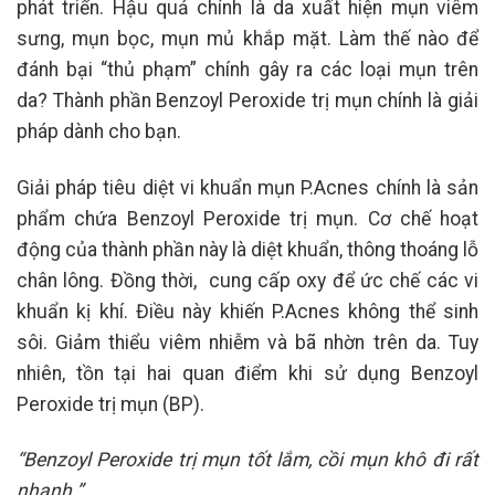
phát triển. Hậu quả chính là da xuất hiện mụn viêm
sưng, mụn bọc, mụn mủ khắp mặt. Làm thế nào để
đánh bại “thủ phạm” chính gây ra các loại mụn trên
da? Thành phần Benzoyl Peroxide trị mụn chính là giải
pháp dành cho bạn.
Giải pháp tiêu diệt vi khuẩn mụn P.Acnes chính là sản
phẩm chứa Benzoyl Peroxide trị mụn. Cơ chế hoạt
động của thành phần này là diệt khuẩn, thông thoáng lỗ
chân lông. Đồng thời, cung cấp oxy để ức chế các vi
khuẩn kị khí. Điều này khiến P.Acnes không thể sinh
sôi. Giảm thiểu viêm nhiễm và bã nhờn trên da. Tuy
nhiên, tồn tại hai quan điểm khi sử dụng Benzoyl
Peroxide trị mụn (BP).
“Benzoyl Peroxide trị mụn tốt lắm, cồi mụn khô đi rất
nhanh.”