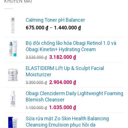
KHUYẾN MÃI
Calming Toner pH Balancer
Khoảng
675.000
₫
–
1.440.000
₫
giá:
từ
Bộ đôi chống lão hóa Obagi Retinol 1.0 và
675.000 ₫
Obagi Kinetin+ Hydrating Cream
đến
Giá
Giá
3.182.000
₫
3.535.000
₫
1.440.000 ₫
gốc
hiện
ELASTIDERM Lift Up & Sculpt Facial
là:
tại
Moisturizer
3.535.000 ₫.
là:
Giá
Giá
2.904.000
₫
3.300.000
₫
3.182.000 ₫.
gốc
hiện
Obagi Clenziderm Daily Lightweight Foaming
là:
tại
Blemish Cleanser
3.300.000 ₫.
là:
Giá
Giá
1.035.000
₫
1.150.000
₫
2.904.000 ₫.
gốc
hiện
Sữa rửa mặt Zo Skin Health Balancing
là:
tại
Cleansing Emulsion phục hồi da
1.150.000 ₫.
là: