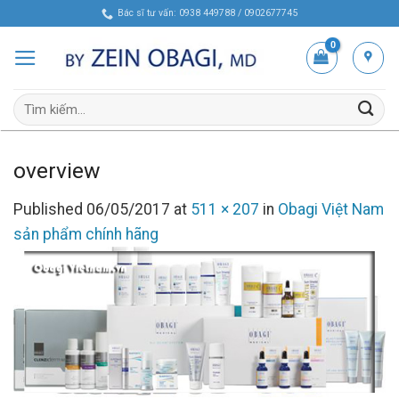
Skip
Bác sĩ tư vấn: 0938 449788 / 0902677745
to
content
Tìm
kiếm:
overview
Published
06/05/2017
at
511 × 207
in
Obagi Việt Nam
sản phẩm chính hãng