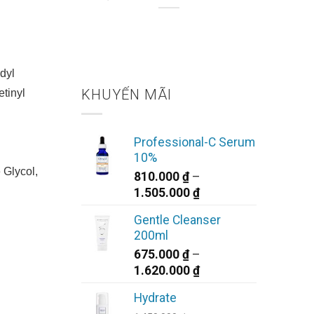
 Rỡ
dyl
KHUYẾN MÃI
tinyl
Professional-C Serum
10%
 Glycol,
810.000
₫
–
Khoảng
1.505.000
₫
giá:
Gentle Cleanser
từ
200ml
810.000 ₫
675.000
₫
–
đến
Khoảng
1.620.000
₫
1.505.000 ₫
giá:
Hydrate
từ