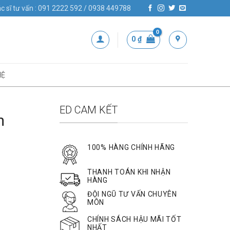
c sĩ tư vấn : 091 2222 592 / 0938 449788
0
₫
HỆ
ED CAM KẾT
m
100% HÀNG CHÍNH HÃNG
THANH TOÁN KHI NHẬN
HÀNG
ĐỘI NGŨ TƯ VẤN CHUYÊN
MÔN
CHÍNH SÁCH HẬU MÃI TỐT
NHẤT