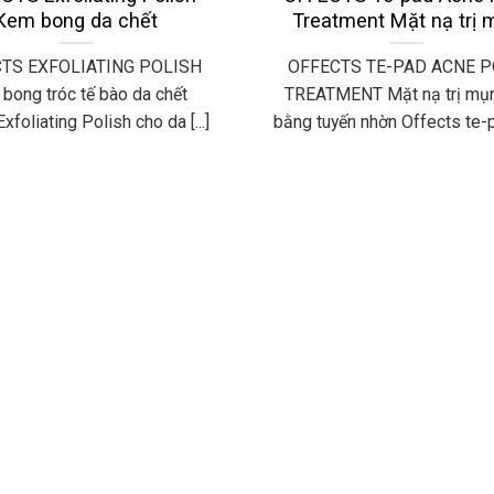
Kem bong da chết
Treatment Mặt nạ trị 
TS EXFOLIATING POLISH
OFFECTS TE-PAD ACNE 
bong tróc tế bào da chết
TREATMENT Mặt nạ trị mụ
xfoliating Polish cho da [...]
bằng tuyến nhờn Offects te-pa