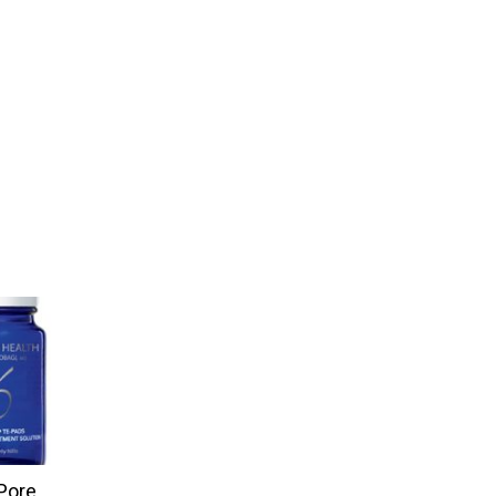
20
Th12
Pore
ORASER Overnight Hand