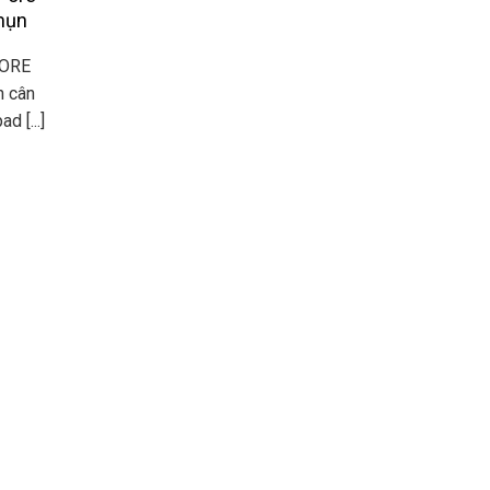
mụn
Recovery kem tái tạo da tay
PORE
ORASER OVERNIGHT HAND
n cân
RECOVERY Kem tái tạo da tay
d [...]
Oraser Overnight Hand Rovery [...]