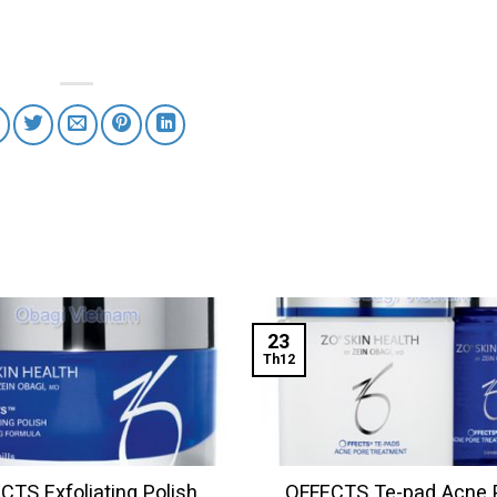
23
Th12
CTS Exfoliating Polish
OFFECTS Te-pad Acne 