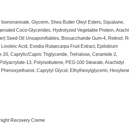
Cho Da Bạn?
Làn Da Rạng
l Isononanoate, Glycerin, Shea Butter Oleyl Esters, Squalane,
rogenated Coco-Glycerides, Hydrolyzed Vegetable Protein, Arachi
er) Seed Oil Unsaponifiables, Biosaccharide Gum-4, Retinol, Re
, Linoleic Acid, Evodia Rutaecarpa Fruit Extract, Epilobium
 20, Caprylic/Capric Triglyceride, Trehalose, Ceramide 2,
 Polyacrylate-13, Polyisobutene, PEG-100 Stearate, Arachidyl
Phenoxyethanol, Caprylyl Glycol, Ethylhexylglycerin, Hexylene
ight Recovery Creme