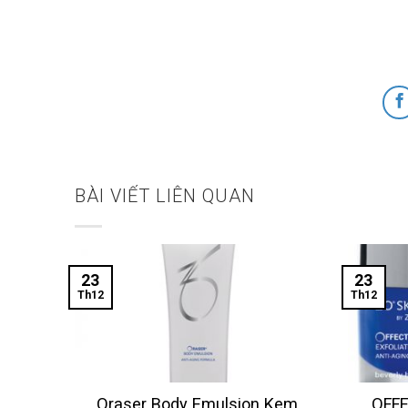
BÀI VIẾT LIÊN QUAN
23
23
Th12
Th12
Oraser Body Emulsion Kem
OFFE