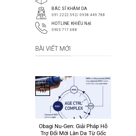
BÁC SĨ KHÁM DA
091.2222.592/ 0938.449.788
HOTLINE KHIẾU NẠI
0903.717.688
BÀI VIẾT MỚI
31
Th7
 Obagi
Obagi Nu-Gen: Giải Pháp Hỗ
Nhất Cho
Trợ Đổi Mới Làn Da Từ Gốc