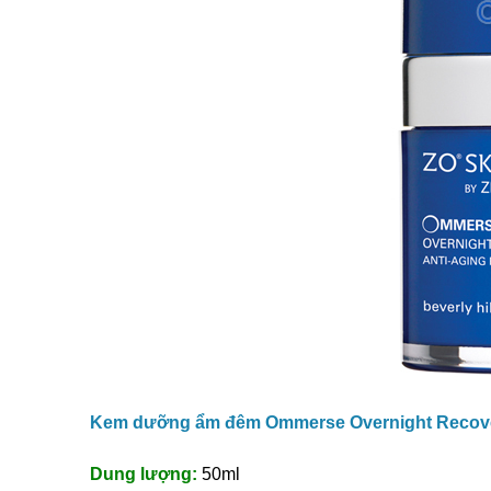
28
Th7
Kem dưỡng ẩm đêm Ommerse Overnight Recove
Cách Kết Hợp Obagi BHA
Dung lượng:
50ml
Và Retinol Êm Dịu Cho