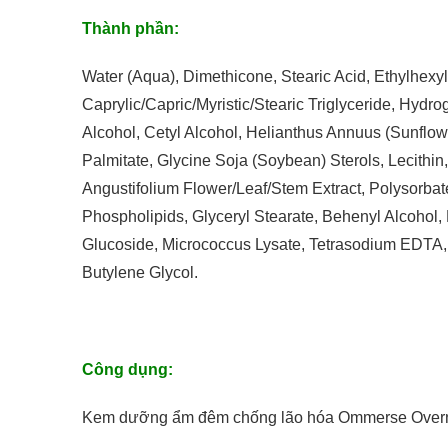
Người Mới Bắt Đầu
Thành phần
:
Water (Aqua), Dimethicone, Stearic Acid, Ethylhexy
Caprylic/Capric/Myristic/Stearic Triglyceride, Hyd
Alcohol, Cetyl Alcohol, Helianthus Annuus (Sunflow
Palmitate, Glycine Soja (Soybean) Sterols, Lecithin
Angustifolium Flower/Leaf/Stem Extract, Polysorbate
Phospholipids, Glyceryl Stearate, Behenyl Alcohol,
Glucoside, Micrococcus Lysate, Tetrasodium EDTA, 
Butylene Glycol.
Công dụng
:
Kem dưỡng ẩm đêm chống lão hóa Ommerse Overn