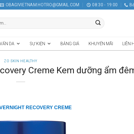
OBAGIVIETNAM.HOTRO@GMAIL.COM
08:30 - 19:00
Bá
 VẤN DA
SỰ KIỆN
BẢNG GIÁ
KHUYẾN MÃI
LIÊN 
ZO SKIN HEALTHY
covery Creme Kem dưỡng ẩm đê
VERNIGHT RECOVERY CREME