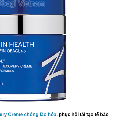
24
23
Th7
Th7
ry Creme chống lão hóa
, phục hồi tái tạo tế bào
Retinol Và Tretinoin: Hoạt
Top 5 Sản Phẩm
Chất Nào Mới Là Chân Ái
Được Khen Ngợi 