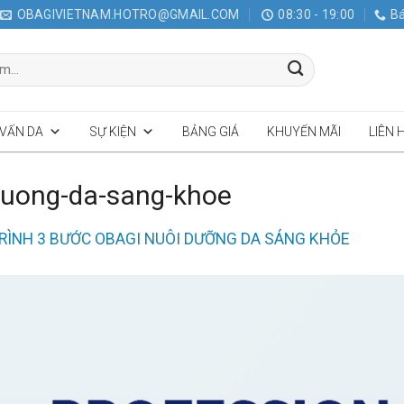
OBAGIVIETNAM.HOTRO@GMAIL.COM
08:30 - 19:00
Bá
 VẤN DA
SỰ KIỆN
BẢNG GIÁ
KHUYẾN MÃI
LIÊN 
-duong-da-sang-khoe
RÌNH 3 BƯỚC OBAGI NUÔI DƯỠNG DA SÁNG KHỎE