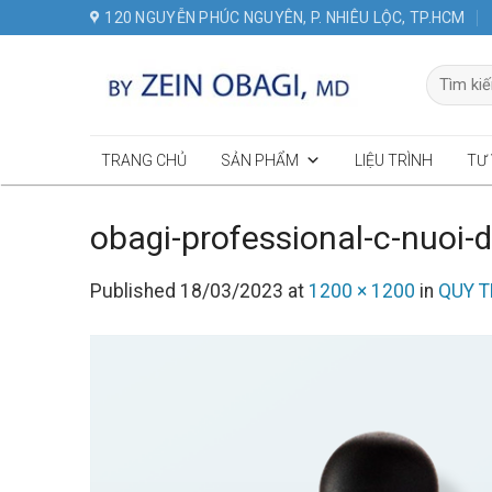
Skip
120 NGUYỄN PHÚC NGUYÊN, P. NHIÊU LỘC, TP.HCM
to
content
Tìm
kiếm:
TRANG CHỦ
SẢN PHẨM
LIỆU TRÌNH
TƯ
obagi-professional-c-nuoi
Published
18/03/2023
at
1200 × 1200
in
QUY T