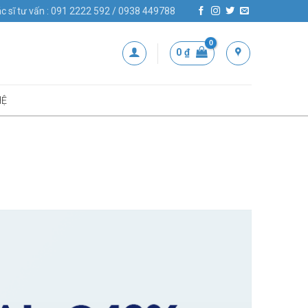
c sĩ tư vấn : 091 2222 592 / 0938 449788
0
₫
HỆ