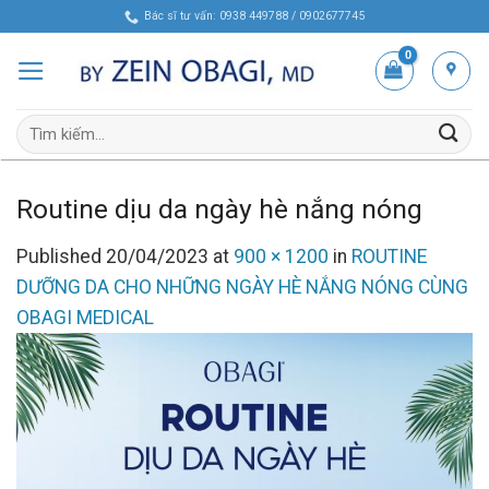
Skip
Bác sĩ tư vấn: 0938 449788 / 0902677745
to
content
Tìm
kiếm:
Routine dịu da ngày hè nắng nóng
Published
20/04/2023
at
900 × 1200
in
ROUTINE
DƯỠNG DA CHO NHỮNG NGÀY HÈ NẮNG NÓNG CÙNG
OBAGI MEDICAL