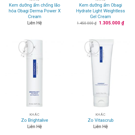
Kem dưỡng ẩm chống lão
Kem dưỡng ẩm Obagi
hóa Obagi Derma Power X
Hydrate Light Weightless
Cream
Gel Cream
Giá
Giá
Liên Hệ
1.305.000
₫
1.450.000
₫
gốc
hiện
là:
tại
1.450.000 ₫.
là:
1.305
KHÁC
KHÁC
Zo Brightalive
Zo Vitascrub
Liên Hệ
Liên Hệ