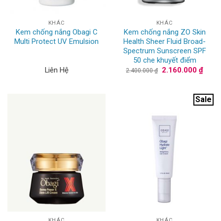
KHÁC
KHÁC
Kem chống nắng Obagi C
Kem chống nắng ZO Skin
Multi Protect UV Emulsion
Health Sheer Fluid Broad-
Spectrum Sunscreen SPF
50 che khuyết điểm
Giá
Giá
Liên Hệ
2.160.000
₫
2.400.000
₫
gốc
hiện
là:
tại
2.400.000 ₫.
là:
2.160
Sale
KHÁC
KHÁC