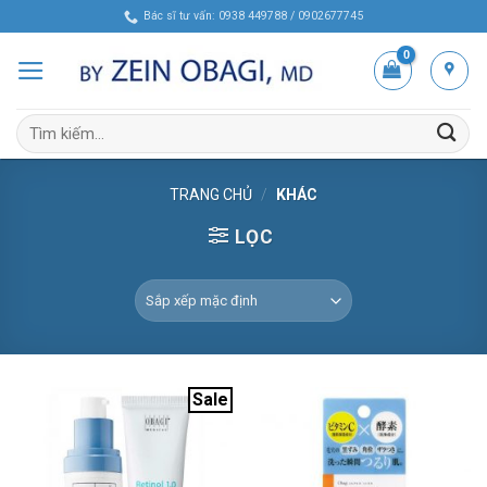
Skip
Bác sĩ tư vấn: 0938 449788 / 0902677745
to
content
Tìm
kiếm:
TRANG CHỦ
/
KHÁC
LỌC
Sale