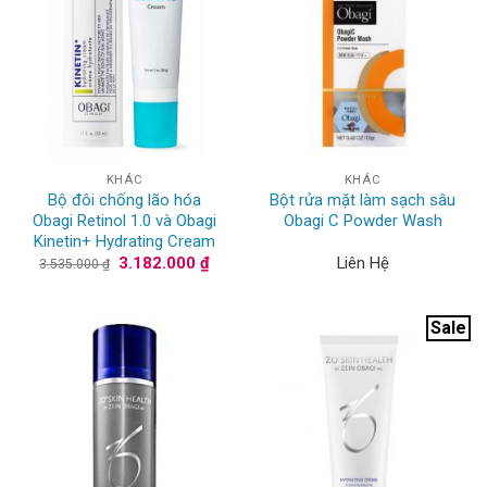
KHÁC
KHÁC
Bộ đôi chống lão hóa
Bột rửa mặt làm sạch sâu
Obagi Retinol 1.0 và Obagi
Obagi C Powder Wash
Kinetin+ Hydrating Cream
Giá
Giá
3.182.000
₫
Liên Hệ
3.535.000
₫
gốc
hiện
là:
tại
3.535.000 ₫.
là:
3.182.000 ₫.
Sale