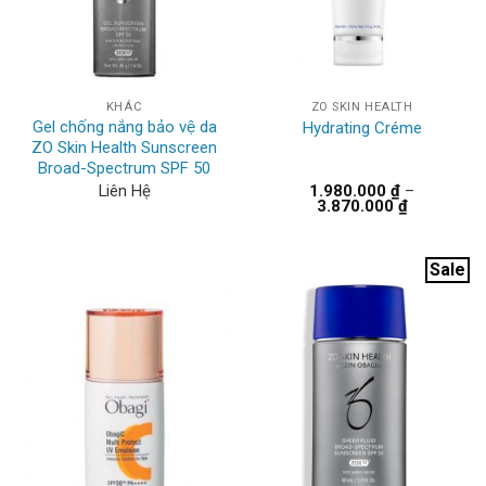
KHÁC
ZO SKIN HEALTH
Gel chống nắng bảo vệ da
Hydrating Créme
ZO Skin Health Sunscreen
Broad-Spectrum SPF 50
Liên Hệ
1.980.000
₫
–
Khoảng
3.870.000
₫
giá:
từ
1.980.000 
đến
Sale
3.870.000 