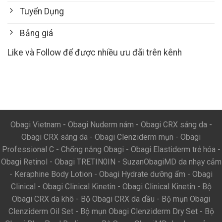
Tuyển Dụng
Bảng giá
Like và Follow để được nhiều ưu đãi trên kênh
Obagi Vietnam
-
Obagi Nuderm nám
-
Obagi CRX sáng da
-
Obagi CRX sáng da
-
Obagi Clenziderm mụn
-
Obagi
Professional C
-
Chống nắng Obagi
-
Obagi Elastiderm trẻ hóa
-
Obagi Retinol
-
Obagi TRETIN0IN
-
SuzanObagiMD da nhạy cảm
-
Keraphine Body Lotion
-
Obagi Hydrate dưỡng ẩm
-
Obagi
Clinical
-
Obagi Clinical Kinetin
-
Obagi Clinical Kinetin
-
Bộ
Obagi CRX da khô
-
Bộ Obagi CRX da dầu
-
Bộ mụn Obagi
Clenziderm Oil Set
-
Bộ mụn Obagi Clenziderm Dry Set
-
Bộ