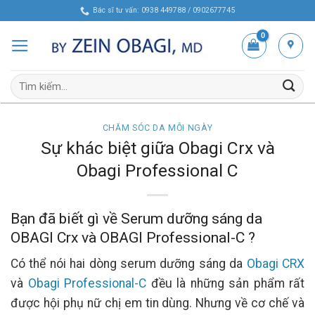
Skip
Bác sĩ tư vấn: 0938 449788 / 0902677745
to
content
Tìm
kiếm:
CHĂM SÓC DA MỖI NGÀY
Sự khác biệt giữa Obagi Crx và
Obagi Professional C
Bạn đã biết gì về Serum dưỡng sáng da
OBAGI Crx và OBAGI Professional-C ?
Có thể nói hai dòng serum dưỡng sáng da
Obagi CRX
và
Obagi Professional-C
đều là những sản phẩm rất
được hội phụ nữ chị em tin dùng. Nhưng về cơ chế và