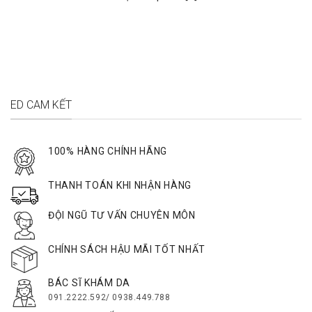
ED CAM KẾT
100% HÀNG CHÍNH HÃNG
THANH TOÁN KHI NHẬN HÀNG
ĐỘI NGŨ TƯ VẤN CHUYÊN MÔN
CHÍNH SÁCH HẬU MÃI TỐT NHẤT
BÁC SĨ KHÁM DA
091.2222.592/ 0938.449.788