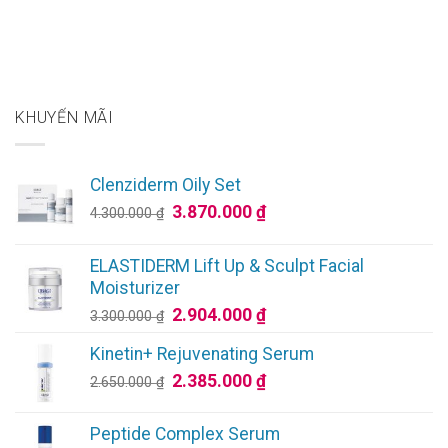
KHUYẾN MÃI
Clenziderm Oily Set
Giá
Giá
3.870.000
₫
4.300.000
₫
gốc
hiện
là:
tại
ELASTIDERM Lift Up & Sculpt Facial
4.300.000 ₫.
là:
Moisturizer
3.870.000 ₫.
Giá
Giá
2.904.000
₫
3.300.000
₫
gốc
hiện
Kinetin+ Rejuvenating Serum
là:
tại
Giá
Giá
2.385.000
₫
3.300.000 ₫.
là:
2.650.000
₫
gốc
hiện
2.904.000 ₫.
là:
tại
Peptide Complex Serum