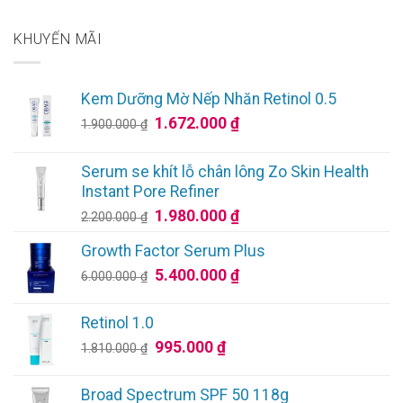
KHUYẾN MÃI
Kem Dưỡng Mờ Nếp Nhăn Retinol 0.5
Giá
Giá
1.672.000
₫
1.900.000
₫
gốc
hiện
là:
tại
Serum se khít lỗ chân lông Zo Skin Health
1.900.000 ₫.
là:
Instant Pore Refiner
1.672.000 ₫.
Giá
Giá
1.980.000
₫
2.200.000
₫
gốc
hiện
Growth Factor Serum Plus
là:
tại
Giá
Giá
5.400.000
₫
2.200.000 ₫.
là:
6.000.000
₫
gốc
hiện
1.980.000 ₫.
là:
tại
Retinol 1.0
6.000.000 ₫.
là:
Giá
Giá
995.000
₫
1.810.000
₫
5.400.000 ₫.
gốc
hiện
là:
tại
Broad Spectrum SPF 50 118g