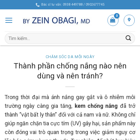
Skip
Bác sĩ tư vấn: 0938 449788 / 0902677745
to
content
Tìm
kiếm:
CHĂM SÓC DA MỖI NGÀY
Thành phần chống nắng nào nên
dùng và nên tránh?
Trong thời đại mà ánh nắng gay gắt và ô nhiễm môi
trường ngày càng gia tăng,
kem chống nắng
đã trở
thành “vật bất ly thân” đối với cả nam và nữ. Không chỉ
giúp ngăn chặn tia cực tím (UV) gây hại, sản phẩm này
còn đóng vai trò quan trọng trong việc giảm nguy cơ