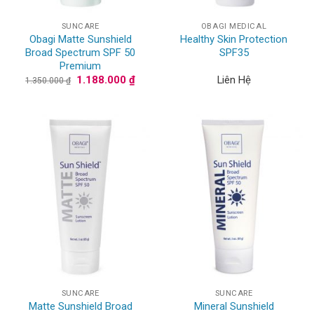
SUNCARE
OBAGI MEDICAL
Obagi Matte Sunshield
Healthy Skin Protection
Broad Spectrum SPF 50
SPF35
Premium
Giá
Giá
1.188.000
₫
Liên Hệ
1.350.000
₫
gốc
hiện
là:
tại
1.350.000 ₫.
là:
1.188.000 ₫.
SUNCARE
SUNCARE
Matte Sunshield Broad
Mineral Sunshield