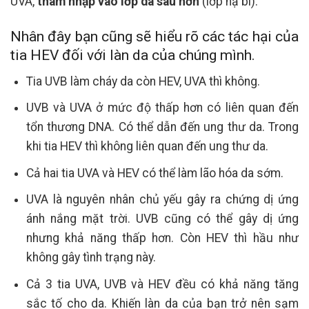
UVA,
thâm nhập vào lớp da sâu hơn
(lớp hạ bì).
Nhân đây bạn cũng sẽ hiểu rõ các tác hại của
tia HEV đối với làn da của chúng mình.
Tia UVB làm cháy da còn HEV, UVA thì không.
UVB và UVA ở mức độ thấp hơn có liên quan đến
tổn thương DNA. Có thể dẫn đến ung thư da. Trong
khi tia HEV thì không liên quan đến ung thư da.
Cả hai tia UVA và HEV có thể làm lão hóa da sớm.
UVA là nguyên nhân chủ yếu gây ra chứng dị ứng
ánh nắng mặt trời. UVB cũng có thể gây dị ứng
nhưng khả năng thấp hơn. Còn HEV thì hầu như
không gây tình trạng này.
Cả 3 tia UVA, UVB và HEV đều có khả năng tăng
sắc tố cho da. Khiến làn da của bạn trở nên sạm