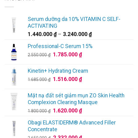
Serum dưỡng da 10% VITAMIN C SELF-
ACTIVATING
Khoảng
1.440.000
₫
–
3.240.000
₫
giá:
Professional-C Serum 15%
từ
Giá
Giá
1.785.000
₫
1.440.000 ₫
2.550.000
₫
gốc
hiện
đến
là:
tại
3.240.000 ₫
Kinetin+ Hydrating Cream
2.550.000 ₫.
là:
Giá
Giá
1.516.000
₫
1.685.000
₫
1.785.000 ₫.
gốc
hiện
là:
tại
Mặt nạ đất sét giảm mụn ZO Skin Health
1.685.000 ₫.
là:
Complexion Clearing Masque
1.516.000 ₫.
Giá
Giá
1.620.000
₫
1.800.000
₫
gốc
hiện
Obagi ELASTIDERM® Advanced Filler
là:
tại
Concentrate
1.800.000 ₫.
là:
Giá
Giá
2.332.000
₫