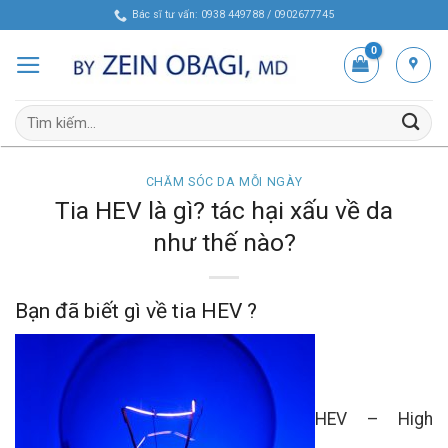
Skip
Bác sĩ tư vấn: 0938 449788 / 0902677745
to
content
Tìm
kiếm:
CHĂM SÓC DA MỖI NGÀY
Tia HEV là gì? tác hại xấu về da
như thế nào?
Bạn đã biết gì về tia HEV ?
HEV – High