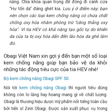
nắng. Chìa khóa quan trọng để đóng đi cánh cửa
“Hư tổn da” đáng ghét kia.
Lưu ý ở điểm này: bạn
nên chọn các loại kem chống nắng có chứa chất
chống oxy hóa nhằm phòng trừ “căng thẳng oxy
hóa”. Vì tia HEV có khả năng tạo gốc tự do khiến
da của ta bị oxy hóa dấn đến lão hóa da ghê lắm
đó.
Obagi Việt Nam xin gợi ý đến bạn một số loại
kem chống nắng giúp bạn bảo vệ da khỏi
những tác động tiêu cực của tia HEV nhé!
Bộ kem chống nắng Obagi SPF 50:
Nói tới
kem chống nắng Obagi
thì người tiêu dùng
không còn lo lắng hay hoang mang gì về chất lượng.
Obagi là thương hiệu dược mỹ phẩm nổi tiếng toàn cầu
bởi tiến sĩ Zein Obagi. Được sản xuất phục vụ trong