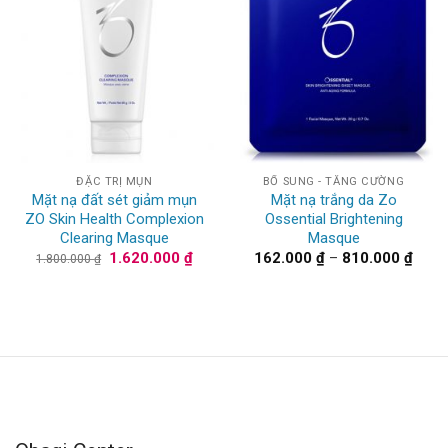
ĐẶC TRỊ MỤN
BỔ SUNG - TĂNG CƯỜNG
Mặt nạ đất sét giảm mụn
Mặt nạ trắng da Zo
ZO Skin Health Complexion
Ossential Brightening
Clearing Masque
Masque
Giá
Giá
Khoả
1.620.000
₫
162.000
₫
–
810.000
₫
1.800.000
₫
gốc
hiện
giá:
là:
tại
từ
1.800.000 ₫.
là:
162.0
1.620.000 ₫.
đến
810.0