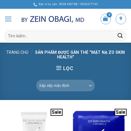
Skip
Bác sĩ tư vấn: 0938 449788 / 0902677745
to
content
Tìm
kiếm:
TRANG CHỦ
/
SẢN PHẨM ĐƯỢC GẮN THẺ “MẶT NẠ ZO SKIN
HEALTH”
LỌC
Sale
Sale