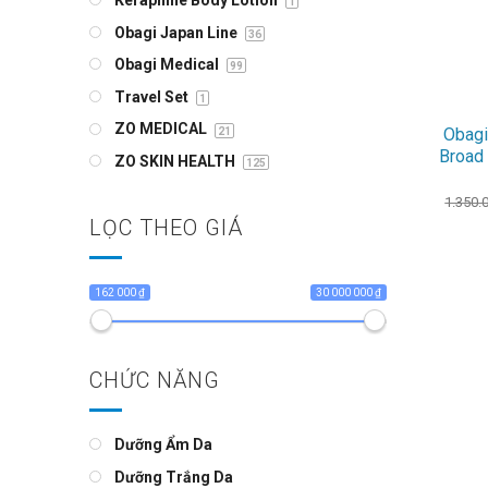
1
Obagi Japan Line
36
Obagi Medical
99
+
Travel Set
1
ZO MEDICAL
Obagi
21
Broad
ZO SKIN HEALTH
125
1.350.
LỌC THEO GIÁ
162 000 ₫
30 000 000 ₫
CHỨC NĂNG
Dưỡng Ẩm Da
Dưỡng Trắng Da