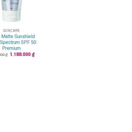
SUNCARE
 Matte Sunshield
 Spectrum SPF 50
Premium
Giá
Giá
1.188.000
₫
000
₫
gốc
hiện
là:
tại
1.350.000 ₫.
là:
1.188.000 ₫.