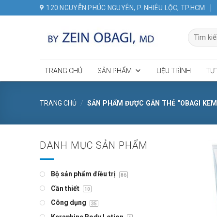
Skip
120 NGUYỄN PHÚC NGUYÊN, P. NHIÊU LỘC, TP.HCM
to
content
Tìm
kiếm:
TRANG CHỦ
SẢN PHẨM
LIỆU TRÌNH
TƯ
TRANG CHỦ
/
SẢN PHẨM ĐƯỢC GẮN THẺ “OBAGI KE
DANH MỤC SẢN PHẨM
Bộ sản phẩm điều trị
86
Cần thiết
10
Công dụng
35
Keraphine Body Lotion