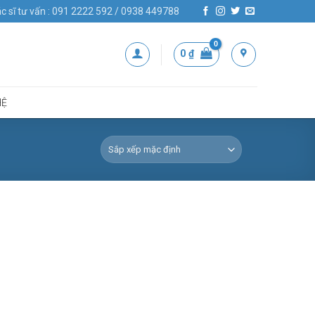
c sĩ tư vấn : 091 2222 592 / 0938 449788
0
₫
HỆ