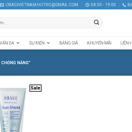
OBAGIVIETNAM.HOTRO@GMAIL.COM
08:30 - 19:00
Bá
 VẤN DA
SỰ KIỆN
BẢNG GIÁ
KHUYẾN MÃI
LIÊN 
M CHỐNG NẮNG”
Sale