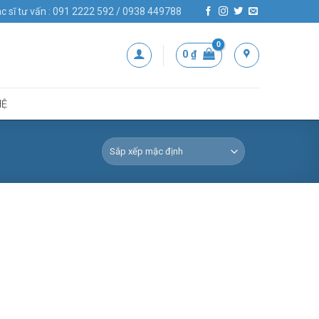
c sĩ tư vấn : 091 2222 592 / 0938 449788
0
₫
HỆ