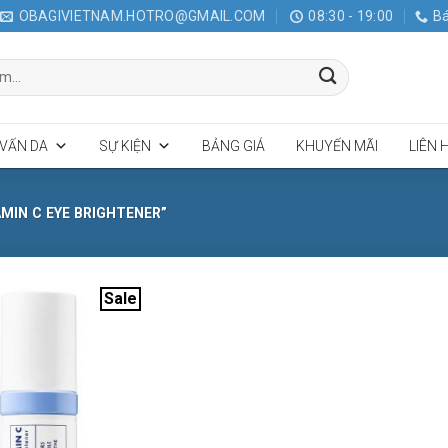
OBAGIVIETNAM.HOTRO@GMAIL.COM
08:30 - 19:00
Bá
 VẤN DA
SỰ KIỆN
BẢNG GIÁ
KHUYẾN MÃI
LIÊN 
MIN C EYE BRIGHTENER”
Sale