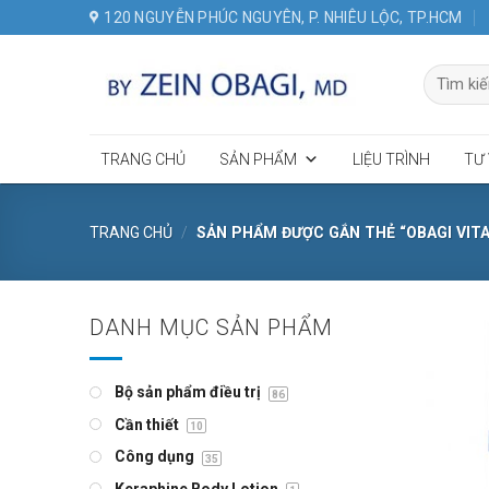
Skip
120 NGUYỄN PHÚC NGUYÊN, P. NHIÊU LỘC, TP.HCM
to
content
Tìm
kiếm:
TRANG CHỦ
SẢN PHẨM
LIỆU TRÌNH
TƯ
TRANG CHỦ
/
SẢN PHẨM ĐƯỢC GẮN THẺ “OBAGI VITA
DANH MỤC SẢN PHẨM
Bộ sản phẩm điều trị
86
Cần thiết
10
Công dụng
35
Keraphine Body Lotion