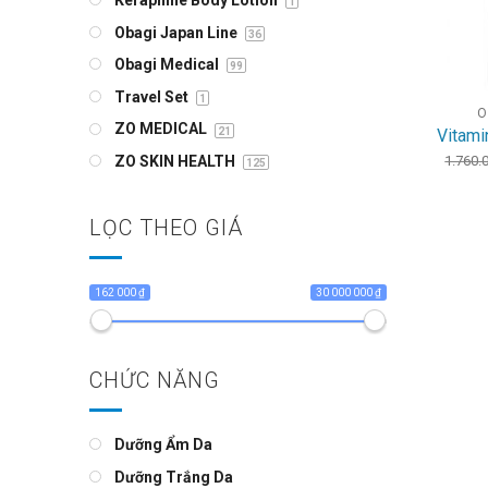
1
Obagi Japan Line
36
Obagi Medical
99
+
Travel Set
1
O
ZO MEDICAL
21
Vitami
1.760.
ZO SKIN HEALTH
125
LỌC THEO GIÁ
162 000 ₫
30 000 000 ₫
CHỨC NĂNG
Dưỡng Ẩm Da
Dưỡng Trắng Da