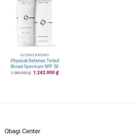
SUZANOBAGIMD
Physical Defense Tinted
Broad Spectrum SPF 50
Giá
Giá
1.242.000
₫
1.380.000
₫
gốc
hiện
là:
tại
1.380.000 ₫.
là:
1.242.000 ₫.
Obagi Center