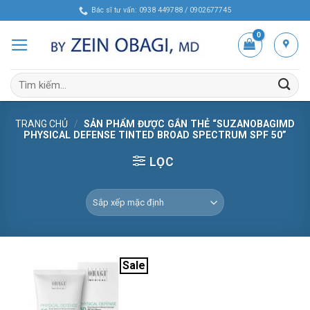
Skip
Bác sĩ tư vấn: 0938 449788 / 0902677745
to
content
Tìm
kiếm:
TRANG CHỦ
/
SẢN PHẨM ĐƯỢC GẮN THẺ “SUZANOBAGIMD
PHYSICAL DEFENSE TINTED BROAD SPECTRUM SPF 50”
LỌC
Sale