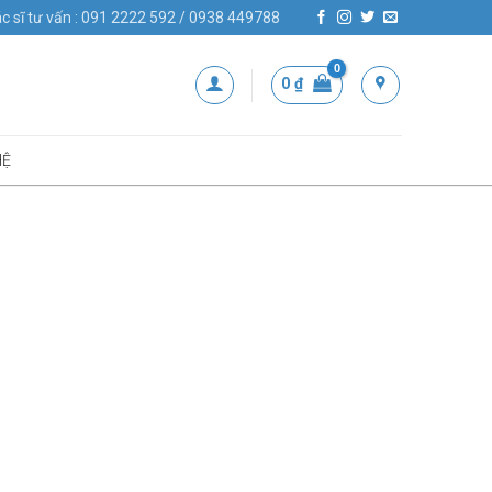
c sĩ tư vấn : 091 2222 592 / 0938 449788
0
₫
HỆ