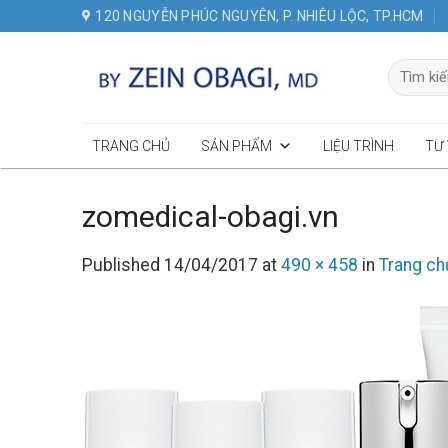
Skip
120 NGUYỄN PHÚC NGUYÊN, P. NHIÊU LỘC, TP.HCM
to
content
Tìm
kiếm:
TRANG CHỦ
SẢN PHẨM
LIỆU TRÌNH
TƯ
zomedical-obagi.vn
Published
14/04/2017
at
490 × 458
in
Trang ch