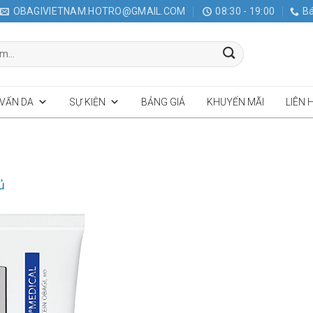
OBAGIVIETNAM.HOTRO@GMAIL.COM
08:30 - 19:00
Bá
 VẤN DA
SỰ KIỆN
BẢNG GIÁ
KHUYẾN MÃI
LIÊN 
ủ