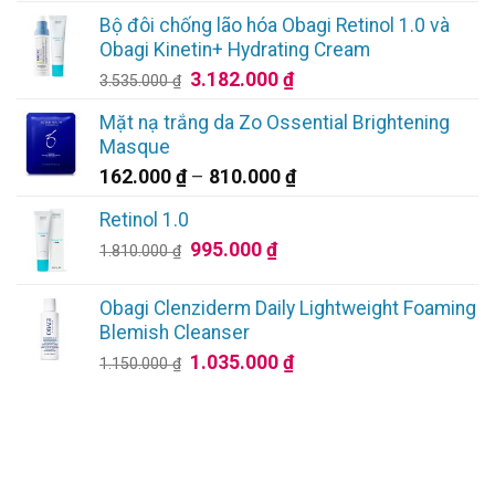
là:
tại
Bộ đôi chống lão hóa Obagi Retinol 1.0 và
3.880.000 ₫.
là:
Obagi Kinetin+ Hydrating Cream
3.580.000 ₫.
Giá
Giá
3.182.000
₫
3.535.000
₫
gốc
hiện
Mặt nạ trắng da Zo Ossential Brightening
là:
tại
Masque
3.535.000 ₫.
là:
Khoảng
162.000
₫
–
810.000
₫
3.182.000 ₫.
giá:
Retinol 1.0
từ
Giá
Giá
995.000
₫
162.000 ₫
1.810.000
₫
gốc
hiện
đến
là:
tại
810.000 ₫
Obagi Clenziderm Daily Lightweight Foaming
1.810.000 ₫.
là:
Blemish Cleanser
995.000 ₫.
Giá
Giá
1.035.000
₫
1.150.000
₫
gốc
hiện
là:
tại
1.150.000 ₫.
là:
1.035.000 ₫.