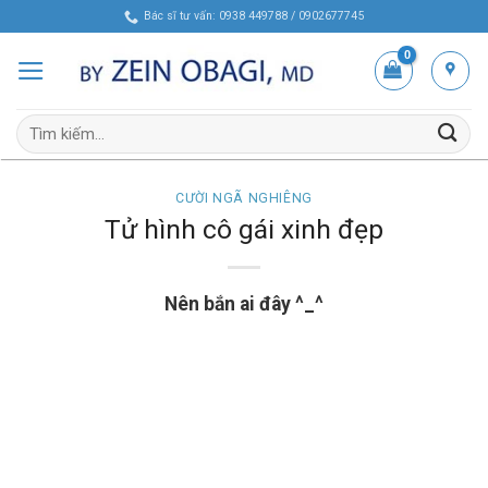
Skip
Bác sĩ tư vấn: 0938 449788 / 0902677745
to
content
Tìm
kiếm:
CƯỜI NGÃ NGHIÊNG
Tử hình cô gái xinh đẹp
Nên bắn ai đây ^_^