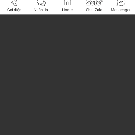
Gọi điện
Nhắn tin
Home
Chat Zalo
Messenger
Obagi Center
Miền Nam: 120 Nguyễn Phúc Nguyên, Q.3, HCM
Miền Bắc: 392 Kim Giang, Hoàng Mai, HN
Miền Trung : 74 Nguyễn Chánh , Tp Quy Nhơn