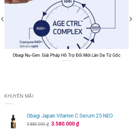
Obagi Nu-Gen: Giải Pháp Hỗ Trợ Đổi Mới Làn Da Từ Gốc
KHUYẾN MÃI
Obagi Japan Vitamin C Serum 25 NEO
Giá
Giá
3.580.000
₫
3.880.000
₫
gốc
hiện