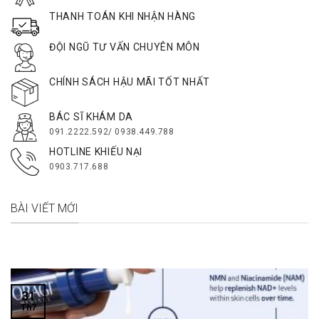
THANH TOÁN KHI NHẬN HÀNG
ĐỘI NGŨ TƯ VẤN CHUYÊN MÔN
CHÍNH SÁCH HẬU MÃI TỐT NHẤT
BÁC SĨ KHÁM DA
091.2222.592/ 0938.449.788
HOTLINE KHIẾU NẠI
0903.717.688
BÀI VIẾT MỚI
31
Th7