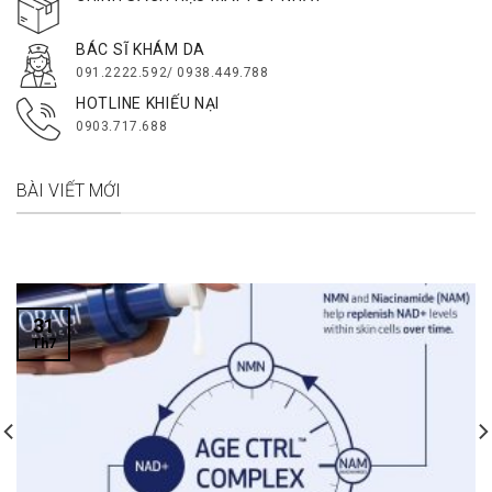
BÁC SĨ KHÁM DA
091.2222.592/ 0938.449.788
HOTLINE KHIẾU NẠI
0903.717.688
BÀI VIẾT MỚI
31
Th7