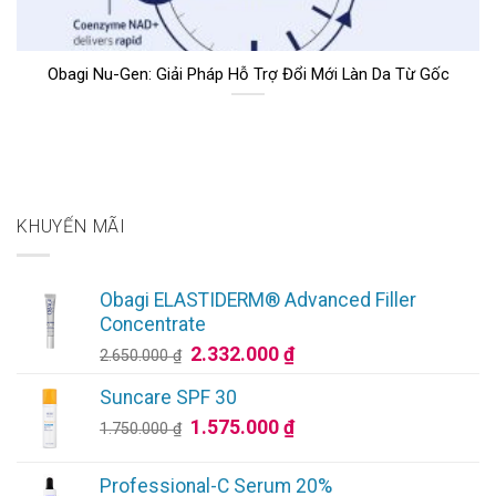
Obagi Nu-Gen: Giải Pháp Hỗ Trợ Đổi Mới Làn Da Từ Gốc
KHUYẾN MÃI
Obagi ELASTIDERM® Advanced Filler
Concentrate
Giá
Giá
2.332.000
₫
2.650.000
₫
gốc
hiện
Suncare SPF 30
là:
tại
Giá
Giá
1.575.000
₫
2.650.000 ₫.
là:
1.750.000
₫
gốc
hiện
2.332.000 ₫.
là:
tại
Professional-C Serum 20%