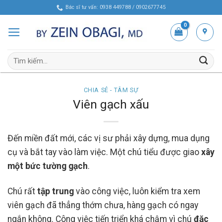
Skip
Bác sĩ tư vấn: 0938 449788 / 0902677745
to
content
Tìm
kiếm:
CHIA SẺ - TÂM SỰ
Viên gạch xấu
Đến miền đất mới, các vị sư phải xây dựng, mua dụng
cụ và bắt tay vào làm việc. Một chú tiểu được giao
xây
một bức tường gạch
.
Chú rất
tập trung
vào công việc, luôn kiểm tra xem
viên gạch đã thẳng thớm chưa, hàng gạch có ngay
ngắn không. Công việc tiến triển khá chậm vì chú
đặc