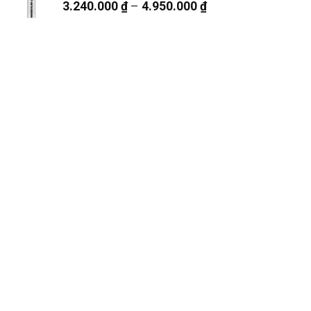
Khoảng
3.240.000
₫
–
4.950.000
₫
1.550.000 ₫.
giá:
từ
3.240.000 ₫
đến
4.950.000 ₫