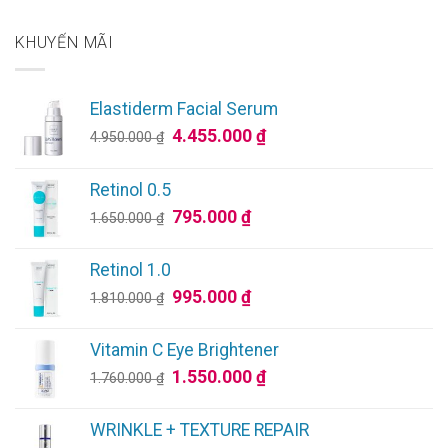
KHUYẾN MÃI
Elastiderm Facial Serum
Giá
Giá
4.455.000
₫
4.950.000
₫
gốc
hiện
là:
tại
Retinol 0.5
4.950.000 ₫.
là:
Giá
Giá
795.000
₫
1.650.000
₫
4.455.000 ₫.
gốc
hiện
là:
tại
Retinol 1.0
1.650.000 ₫.
là:
Giá
Giá
995.000
₫
1.810.000
₫
795.000 ₫.
gốc
hiện
là:
tại
Vitamin C Eye Brightener
1.810.000 ₫.
là:
Giá
Giá
1.550.000
₫
1.760.000
₫
995.000 ₫.
gốc
hiện
là:
tại
WRINKLE + TEXTURE REPAIR
1.760.000 ₫.
là: