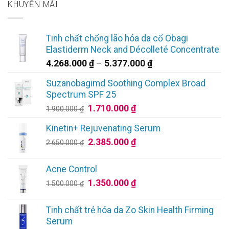
KHUYẾN MÃI
Tinh chất chống lão hóa da cổ Obagi
Elastiderm Neck and Décolleté Concentrate
Khoảng
4.268.000
₫
–
5.377.000
₫
giá:
Suzanobagimd Soothing Complex Broad
từ
Spectrum SPF 25
4.268.000 ₫
Giá
Giá
1.710.000
₫
1.900.000
₫
đến
gốc
hiện
5.377.000 ₫
Kinetin+ Rejuvenating Serum
là:
tại
Giá
Giá
2.385.000
₫
1.900.000 ₫.
là:
2.650.000
₫
gốc
hiện
1.710.000 ₫.
là:
tại
Acne Control
2.650.000 ₫.
là:
Giá
Giá
1.350.000
₫
1.500.000
₫
2.385.000 ₫.
gốc
hiện
là:
tại
Tinh chất trẻ hóa da Zo Skin Health Firming
1.500.000 ₫.
là:
Serum