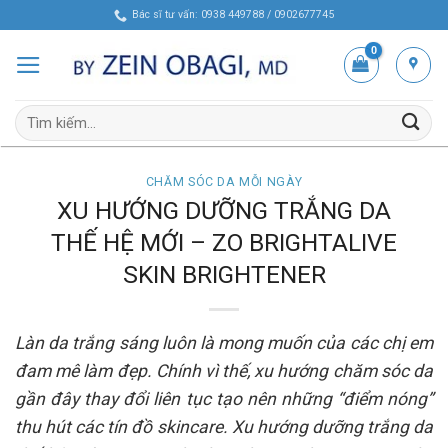
Skip
Bác sĩ tư vấn: 0938 449788 / 0902677745
to
content
Tìm
kiếm:
CHĂM SÓC DA MỖI NGÀY
XU HƯỚNG DƯỠNG TRẮNG DA
THẾ HỆ MỚI – ZO BRIGHTALIVE
SKIN BRIGHTENER
Làn da trắng sáng luôn là mong muốn của các chị em
đam mê làm đẹp. Chính vì thế, xu hướng chăm sóc da
gần đây thay đổi liên tục tạo nên những “điểm nóng”
thu hút các tín đồ skincare. Xu hướng dưỡng trắng da