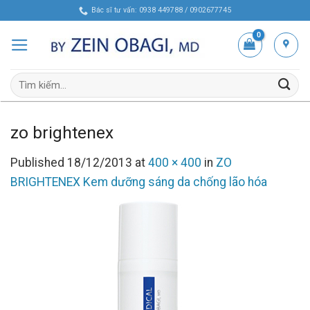
Skip
Bác sĩ tư vấn: 0938 449788 / 0902677745
to
content
Tìm
kiếm:
zo brightenex
Published
18/12/2013
at
400 × 400
in
ZO
BRIGHTENEX Kem dưỡng sáng da chống lão hóa