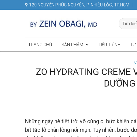
Skip
120 NGUYỄN PHÚC NGUYÊN, P. NHIÊU LỘC, TP.HCM
to
content
Tìm
kiếm:
TRANG CHỦ
SẢN PHẨM
LIỆU TRÌNH
TƯ
C
ZO HYDRATING CREME V
DƯỠNG 
Những ngày hè tiết trời vô cùng oi bức khiến c
bít tắc lỗ chân lông nổi mụn. Tuy nhiên, bước d