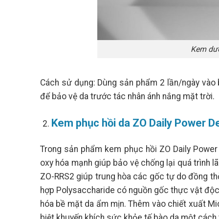
Kem dưỡ
Cách sử dụng: Dùng sản phẩm 2 lần/ngày vào b
để bảo vệ da trước tác nhân ánh nắng mặt trời.
Kem phục hồi da ZO Daily Power D
Trong sản phẩm kem phục hồi ZO Daily Power D
oxy hóa mạnh giúp bảo vệ chống lại quá trình 
ZO-RRS2 giúp trung hòa các gốc tự do đồng thờ
hợp Polysaccharide có nguồn gốc thực vật độc 
hóa bề mặt da ẩm mịn. Thêm vào chiết xuất Mi
biệt khuyến khích sức khỏe tế bào da một cách 