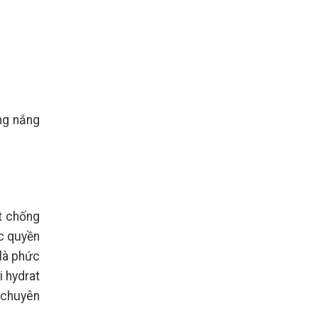
ng nắng
t chống
ộc quyền
là phức
 hydrat
 chuyên