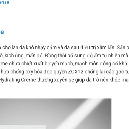
fense
–
Khoảng
giá:
từ
1.530.000 ₫
đến
me
5.580.000 ₫
cho làn da khô nhạy cảm và da sau điều trị xâm lấn. Sản
khô, kích ứng, mẩn đỏ. Đồng thời bổ sung độ ẩm tự nhiên mà
 Creme chứa chiết xuất bơ yến mạch, mạch môn đông có khả
c hợp chống oxy hóa độc quyền ZOX12 chống lại các gốc t
 Hydrating Creme thường xuyên sẽ giúp da trở nên khỏe mạ