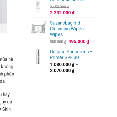
là:
tại
2.950.000 ₫.
là:
2.650.000
₫
Giá
Giá
2.332.000
₫
2.600.000 ₫.
gốc
hiện
Suzanobagimd
là:
tại
Cleansing Wipes
2.650.000 ₫.
là:
Wipes
2.332.000 ₫.
Giá
Giá
495.000
₫
550.000
₫
gốc
hiện
Oclipse Sunscreen +
là:
tại
Primer SPF 30
550.000 ₫.
là:
 mùa hè
1.080.000
₫
–
495.000 ₫.
, không
Khoảng
2.070.000
₫
nh phần
giá:
da.
từ
1.080.000 ₫
đến
u hay
2.070.000 ₫
gay cả
 Skin