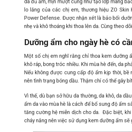
da đủ ẩm, mịn mượt cũng như tạo lớp màng bảo 
lo lắng của các chị em, thương hiệu ZO Skin 
Power Defense. Được nhận xét là bảo bối dưỡn
nhẹ và khô thoáng khi thoa lên da. Cùng theo dõi
Dưỡng ẩm cho ngày hè có cần
Một số chị em nghĩ rằng chỉ thoa kem dưỡng ẩm
khô ráp, bong tróc nhiều. Khi mùa hè đến, da phả
Nếu không được cung cấp độ ẩm kịp thời, bề m
nên tình trạng bóng dầu. Thậm chí có thể gây bí
28
Th7
Vì thế, dù bạn sở hữu da thường, da khô, da d
ẩm da vào mùa hè là cách để bổ sung độ ẩm s
tăng cường hệ miễn dịch cho da. Đặc biệt, khi
cháy nắng nên việc sử dụng kem dưỡng ẩm sẽ g
Cách Kết Hợp Obagi BHA
Và Retinol Êm Dịu Cho