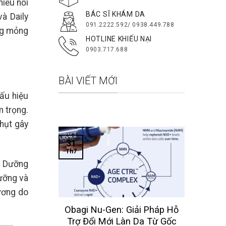
iểu nỗi
BÁC SĨ KHÁM DA
à Daily
091.2222.592/ 0938.449.788
ng mỏng
HOTLINE KHIẾU NẠI
0903.717.688
BÀI VIẾT MỚI
ấu hiệu
m trọng.
hụt gây
31
Th7
h. Dưỡng
ưỡng và
hương do
 Obagi
Obagi Nu-Gen: Giải Pháp Hỗ
Nhất Cho
Trợ Đổi Mới Làn Da Từ Gốc