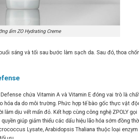
ng ẩm ZO Hydrating Creme
uổi sáng và tối sau bước làm sạch da. Sau đó, thoa chố
efense
efense chứa Vitamin A và Vitamin E đóng vai trò là chấ
lão hóa da do môi trường. Phức hợp tế bào gốc thực vật đ
i làm dịu vết mẩn đỏ. Kết hợp cùng công nghệ ZPOLY gọi 
quyền giúp giảm thiểu các dấu hiệu lão hóa sớm đồng thời
crococcus Lysate, Arabidopsis Thaliana thuộc loại enzym
tối ưu.