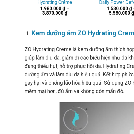
Hydrating Créme
Daily Power De
1.980.000
₫
–
1.530.000
₫
Khoảng
3.870.000
₫
5.580.000
₫
giá:
từ
1.980.000 ₫
đến
Kem dưỡng ẩm ZO Hydrating Cre
3.870.000 ₫
ZO Hydrating Creme là kem dưỡng ẩm thích hợp 
giúp làm dịu da, giảm đi các biểu hiện như da 
đang thiếu hụt, hỗ trợ phục hồi da. Hydrating
dưỡng ẩm và làm dịu da hiệu quả. Kết hợp phứ
gây hại và chống lão hóa hiệu quả. Sử dụng ZO
mềm mại hơn, đủ ẩm và không còn mẩn đỏ.