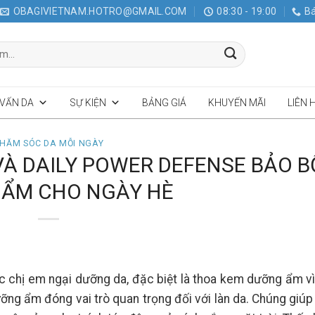
OBAGIVIETNAM.HOTRO@GMAIL.COM
08:30 - 19:00
Bá
 VẤN DA
SỰ KIỆN
BẢNG GIÁ
KHUYẾN MÃI
LIÊN 
HĂM SÓC DA MỖI NGÀY
À DAILY POWER DEFENSE BẢO B
ẨM CHO NGÀY HÈ
ác chị em ngại dưỡng da, đặc biệt là thoa kem dưỡng ẩm vì
ưỡng ẩm đóng vai trò quan trọng đối với làn da. Chúng giú