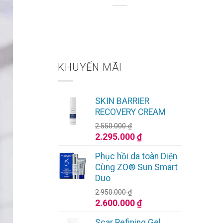
 Rỡ
KHUYẾN MÃI
SKIN BARRIER
RECOVERY CREAM
2.550.000
₫
Giá
Giá
2.295.000
₫
gốc
hiện
Phục hồi da toàn Diện
là:
tại
Cùng ZO® Sun Smart
2.550.000 ₫.
là:
Duo
2.295.000 ₫.
2.950.000
₫
Giá
Giá
2.600.000
₫
gốc
hiện
Scar Refining Gel