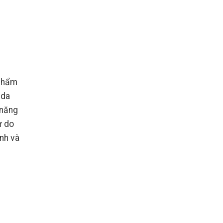
 phẩm
 da
 năng
ự do
nh và