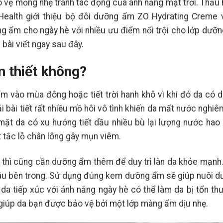
vệ mỏng nhẹ tránh tác động của ánh nắng mặt trời. Thấu h
Health giới thiệu bộ đôi dưỡng ẩm ZO Hydrating Creme v
g ẩm cho ngày hè với nhiều ưu điểm nổi trội cho lớp dưỡ
 bài viết ngay sau đây.
 thiết không?
 vào mùa đông hoặc tiết trời hanh khô vì khi đó da có d
i bài tiết rất nhiều mồ hôi vô tình khiến da mất nước nghiê
ặt da có xu hướng tiết dầu nhiều bù lại lượng nước hao 
t tắc lỗ chân lông gây mụn viêm.
24
23
Th7
Th7
ầu thì cũng cần dưỡng ẩm thêm để duy trì làn da khỏe mạn
âu bên trong. Sử dụng đúng kem dưỡng ẩm sẽ giúp nuôi d
 da tiếp xúc với ánh nắng ngày hè có thể làm da bị tổn t
iúp da bạn được bảo vệ bởi một lớp màng ẩm dịu nhẹ.
Retinol Và Tretinoin: Hoạt
Top 5 Sản Phẩm
Chất Nào Mới Là Chân Ái
Được Khen Ngợi 