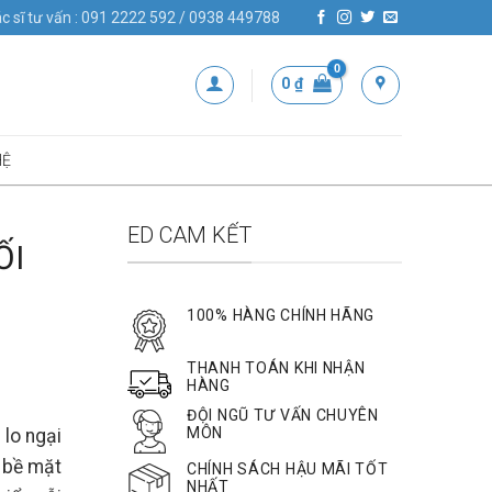
c sĩ tư vấn : 091 2222 592 / 0938 449788
0
₫
HỆ
ED CAM KẾT
ỐI
100% HÀNG CHÍNH HÃNG
THANH TOÁN KHI NHẬN
HÀNG
ĐỘI NGŨ TƯ VẤN CHUYÊN
MÔN
 lo ngại
p bề mặt
CHÍNH SÁCH HẬU MÃI TỐT
NHẤT