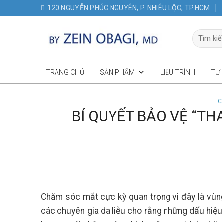
Skip
120 NGUYỄN PHÚC NGUYÊN, P. NHIÊU LỘC, TP.HCM
to
content
Tìm
kiếm:
TRANG CHỦ
SẢN PHẨM
LIỆU TRÌNH
TƯ
C
BÍ QUYẾT BẢO VỆ “T
Chăm sóc mắt cực kỳ quan trọng vì đây là vùng
các chuyên gia da liễu cho rằng những dấu hiệ