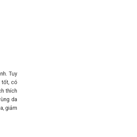
nh. Tuy
tốt, có
ch thích
vùng da
da, giảm