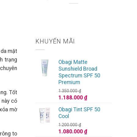
KHUYẾN MÃI
 da mặt
h trạng
Obagi Matte
 chuyên
Sunshield Broad
Spectrum SPF 50
Premium
1.350.000
₫
ng. Tốt
Giá
Giá
1.188.000
₫
 này có
gốc
hiện
Obagi Tint SPF 50
 xóa mờ
là:
tại
Cool
1.350.000 ₫.
là:
1.200.000
₫
1.188.000 ₫.
Giá
Giá
1.080.000
₫
rông to