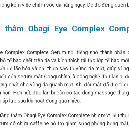
 không kém việc chăm sóc da hằng ngày. Do đó đừng quên 
g thâm Obagi Eye Complex Comp
e Complex Complete Serum nổi tiếng nhờ thành phần c
bỏ tế bào chết trên da và kích thích tái tạo lớp tế bào mớ
n đề lão hóa và cải thiện sắc tố vùng da mắt, giúp vùng
thiếu của serum mắt Obagi chính là công nghệ đầu lăn bi 
ưỡng chất cho vùng da quanh mắt. Khi đôi mắt đã được c
i hơn. Hơn hết, đầu lăn bi còn có tác dụng massage thư g
u áp lực sau khi hoạt động quá nhiều.
quầng thâm Obagi Eye Complex Complete như một liều thu
erum có chứa caffeine hỗ trợ giảm sưng phồng bọng mắt, 