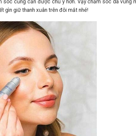
ăm sóc cũng cần được chú ý hơn. Vậy chăm sóc da vùng 
t gìn giữ thanh xuân trên đôi mắt nhé!