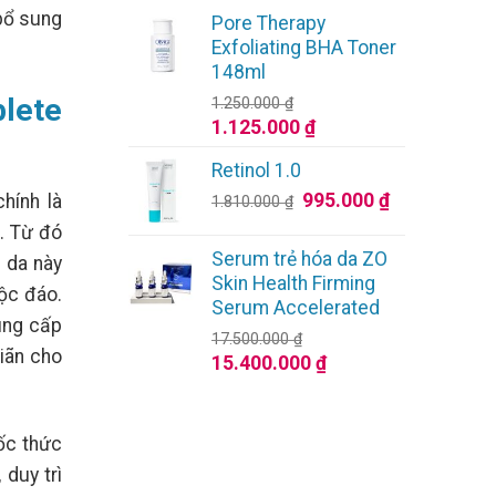
gốc
hiện
bổ sung
Pore Therapy
là:
tại
Exfoliating BHA Toner
1.200.000 ₫.
là:
148ml
1.080.000 ₫.
lete
1.250.000
₫
Giá
Giá
1.125.000
₫
gốc
hiện
Retinol 1.0
là:
tại
Giá
Giá
995.000
₫
hính là
1.250.000 ₫.
là:
1.810.000
₫
gốc
hiện
1.125.000 ₫.
i. Từ đó
là:
tại
Serum trẻ hóa da ZO
 da này
1.810.000 ₫.
là:
Skin Health Firming
độc đáo.
995.000 ₫.
Serum Accelerated
ung cấp
17.500.000
₫
iãn cho
Giá
Giá
15.400.000
₫
gốc
hiện
là:
tại
17.500.000 ₫.
là:
ốc thức
15.400.000 ₫.
duy trì