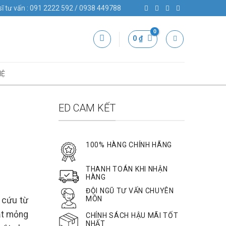
sĩ tư vấn : 091 2222 592 / 0938 449788
0
₫
HỆ
ED CAM KẾT
100% HÀNG CHÍNH HÃNG
THANH TOÁN KHI NHẬN
HÀNG
ĐỘI NGŨ TƯ VẤN CHUYÊN
MÔN
 cứu từ
ắt mỏng
CHÍNH SÁCH HẬU MÃI TỐT
NHẤT