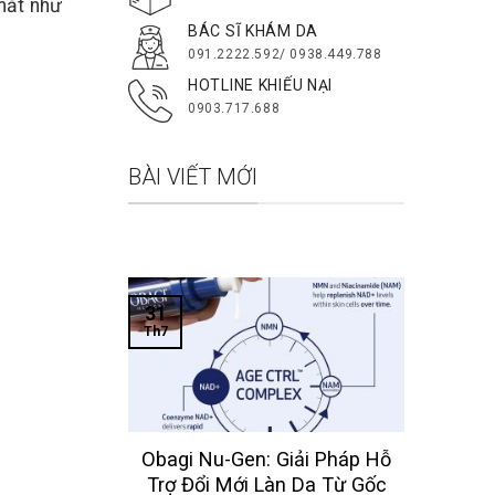
mắt như
BÁC SĨ KHÁM DA
091.2222.592/ 0938.449.788
HOTLINE KHIẾU NẠI
0903.717.688
BÀI VIẾT MỚI
31
28
Th7
Th7
Obagi Nu-Gen: Giải Pháp Hỗ
Các
Trợ Đổi Mới Làn Da Từ Gốc
Và