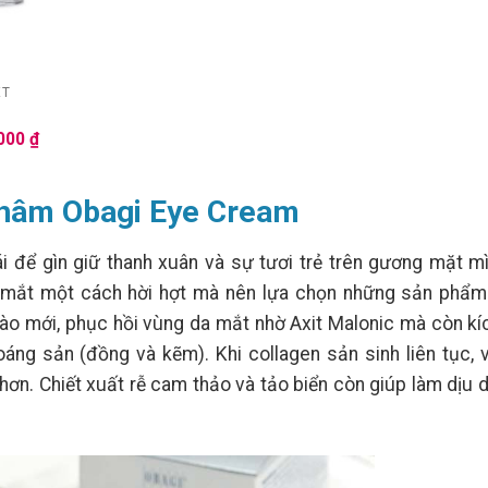
ET
Giá
.000
₫
hiện
tại
000 ₫.
là:
2.295.000 ₫.
thâm Obagi Eye Cream
 để gìn giữ thanh xuân và sự tươi trẻ trên gương mặt mì
 mắt một cách hời hợt mà nên lựa chọn những sản phẩm 
bào mới, phục hồi vùng da mắt nhờ Axit Malonic mà còn kí
áng sản (đồng và kẽm). Khi collagen sản sinh liên tục, 
ơn. Chiết xuất rễ cam thảo và tảo biển còn giúp làm dịu 