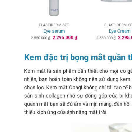
+
+
ELASTIDERM SET
ELASTIDERM S
Eye serum
Eye Cream
Giá
Giá
Giá
2.295.000
₫
2.295
2.550.000
₫
2.550.000
₫
gốc
hiện
gốc
là:
tại
là:
2.550.000 ₫.
là:
2.550.
2.295.000 ₫.
Kem đặc trị bọng mắt quần 
Kem mắt là sản phẩm cần thiết cho mọi cô gái
nhiên, bạn hoàn toàn không nên sử dụng kem
chọn lọc. Kem mắt Obagi không chỉ tái tạo tế 
sản sinh collagen nhờ sự đóng góp của bi kho
quanh mắt bạn sẽ đủ ẩm và mịn màng, đàn hồi h
thiểu kích ứng của ánh nắng mặt trời.