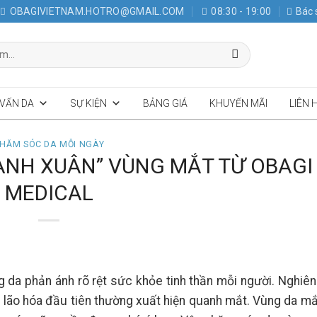
OBAGIVIETNAM.HOTRO@GMAIL.COM
08:30 - 19:00
Bác 
 VẤN DA
SỰ KIỆN
BẢNG GIÁ
KHUYẾN MÃI
LIÊN 
HĂM SÓC DA MỖI NGÀY
HANH XUÂN” VÙNG MẮT TỪ OBAGI
MEDICAL
 da phản ánh rõ rệt sức khỏe tinh thần mỗi người. Nghiên
u lão hóa đầu tiên thường xuất hiện quanh mắt. Vùng da m