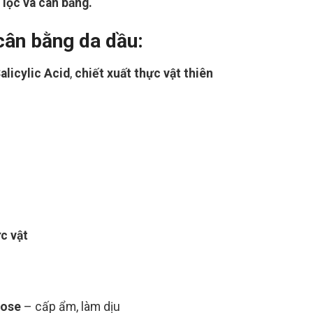
 lọc và cân bằng.
ân bằng da dầu:
alicylic Acid
,
chiết xuất thực vật thiên
c vật
lose
– cấp ẩm, làm dịu