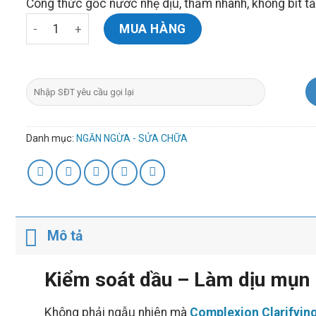
Công thức gốc nước nhẹ dịu, thấm nhanh, không bít tắ
4.100.000 ₫.
là:
Serum kiềm dầu Zo Skin Health Complexion Clarifying
3.690.000 ₫.
MUA HÀNG
Danh mục:
NGĂN NGỪA - SỬA CHỮA
Mô tả
Kiểm soát dầu – Làm dịu mụn 
Không phải ngẫu nhiên mà
Complexion Clarifyin