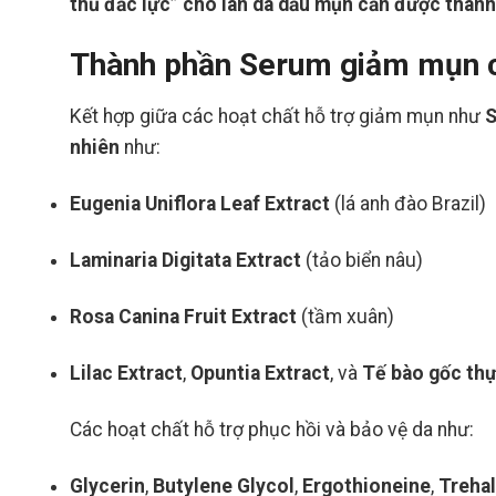
thủ đắc lực” cho làn da dầu mụn cần được thanh
Thành phần Serum giảm mụn c
Kết hợp giữa các hoạt chất hỗ trợ giảm mụn như
S
nhiên
như:
Eugenia Uniflora Leaf Extract
(lá anh đào Brazil)
Laminaria Digitata Extract
(tảo biển nâu)
Rosa Canina Fruit Extract
(tầm xuân)
Lilac Extract
,
Opuntia Extract
, và
Tế bào gốc thự
Các hoạt chất hỗ trợ phục hồi và bảo vệ da như:
Glycerin
,
Butylene Glycol
,
Ergothioneine
,
Treha