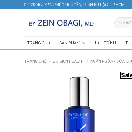
Skip
120 NGUYỄN PHÚC NGUYÊN, P. NHIÊU LỘC, TP.HCM
to
content
Tìm
kiếm:
TRANG CHỦ
SẢN PHẨM
LIỆU TRÌNH
TƯ
TRANG CHỦ
/
ZO SKIN HEALTH
/
NGĂN NGỪA - SỬA C
Sal