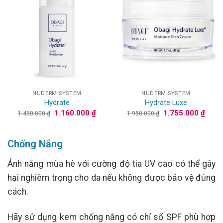
NUDERM SYSTEM
NUDERM SYSTEM
Hydrate
Hydrate Luxe
Giá
Giá
Giá
Giá
1.160.000
₫
1.755.000
₫
1.450.000
₫
1.950.000
₫
gốc
hiện
gốc
hiện
là:
tại
là:
tại
1.450.000 ₫.
là:
1.950.000 ₫.
là:
1.160.000 ₫.
1.755
Chống Nắng
Ánh nắng mùa hè với cường độ tia UV cao có thể gây
hại nghiêm trọng cho da nếu không được bảo vệ đúng
cách.
Hãy sử dụng kem chống nắng có chỉ số SPF phù hợp