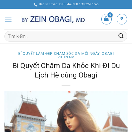
Skip
Bác sĩ tư vấn: 0938 449788 / 0902677745
to
content
Tìm
kiếm:
BÍ QUYẾT LÀM ĐẸP
,
CHĂM SÓC DA MỖI NGÀY
,
OBAGI
VIETNAM
Bí Quyết Chăm Da Khỏe Khi Đi Du
Lịch Hè cùng Obagi