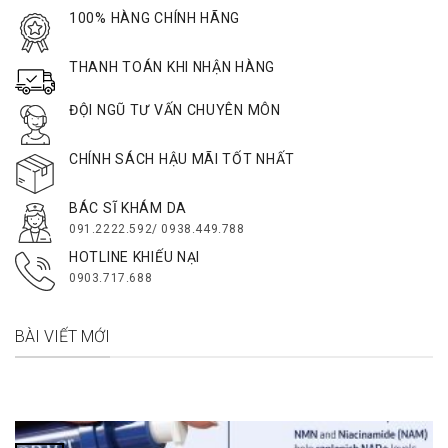
100% HÀNG CHÍNH HÃNG
THANH TOÁN KHI NHẬN HÀNG
ĐỘI NGŨ TƯ VẤN CHUYÊN MÔN
CHÍNH SÁCH HẬU MÃI TỐT NHẤT
BÁC SĨ KHÁM DA
091.2222.592/ 0938.449.788
HOTLINE KHIẾU NẠI
0903.717.688
BÀI VIẾT MỚI