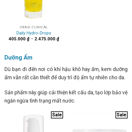
OBAGI CLINICAL
Daily Hydro-Drops
Khoảng
405.000
₫
–
2.475.000
₫
giá:
từ
405.000 ₫
đến
Dưỡng Ẩm
2.475.000 ₫
Dù bạn đi đến nơi có khí hậu khô hay ẩm, kem dưỡng
ẩm vẫn rất cần thiết để duy trì độ ẩm tự nhiên cho da.
Sản phẩm này giúp cải thiện kết cấu da, tạo lớp bảo vệ
ngăn ngừa tình trạng mất nước.
Sale
Sale