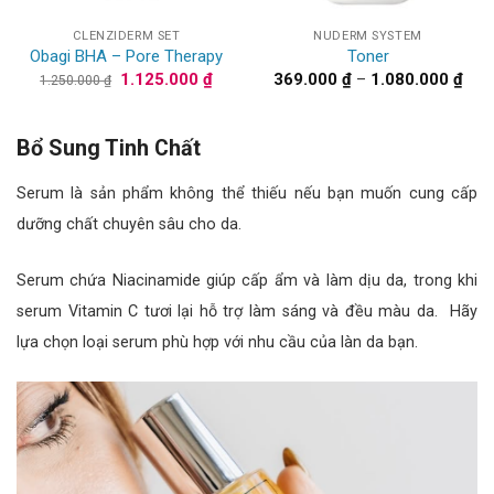
CLENZIDERM SET
NUDERM SYSTEM
Obagi BHA – Pore Therapy
Toner
Giá
Giá
Kho
1.125.000
₫
369.000
₫
–
1.080.000
₫
1.250.000
₫
gốc
hiện
giá:
là:
tại
từ
1.250.000 ₫.
là:
369.
1.125.000 ₫.
đến
Bổ Sung Tinh Chất
1.08
Serum là sản phẩm không thể thiếu nếu bạn muốn cung cấp
dưỡng chất chuyên sâu cho da.
Serum chứa Niacinamide giúp cấp ẩm và làm dịu da, trong khi
serum Vitamin C tươi lại hỗ trợ làm sáng và đều màu da.
Hãy
lựa chọn loại serum phù hợp với nhu cầu của làn da bạn.