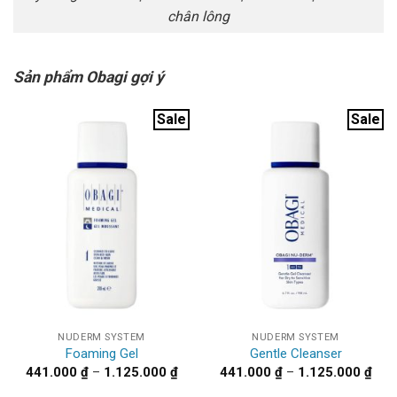
chân lông
Sản phẩm Obagi gợi ý
Sale
Sale
NUDERM SYSTEM
NUDERM SYSTEM
Foaming Gel
Gentle Cleanser
Khoảng
Kho
441.000
₫
–
1.125.000
₫
441.000
₫
–
1.125.000
₫
giá:
giá:
từ
từ