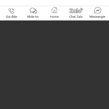
Gọi điện
Nhắn tin
Home
Chat Zalo
Messenger
Obagi Center
Miền Nam: 120 Nguyễn Phúc Nguyên, Q.3, HCM
Miền Bắc: 392 Kim Giang, Hoàng Mai, HN