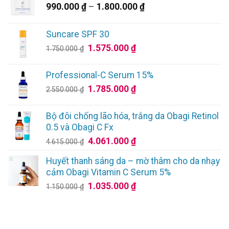
Khoảng
990.000
₫
–
1.800.000
₫
giá:
từ
Suncare SPF 30
990.000 ₫
Giá
Giá
1.575.000
₫
1.750.000
₫
đến
gốc
hiện
1.800.000 ₫
là:
tại
Professional-C Serum 15%
1.750.000 ₫.
là:
Giá
Giá
1.785.000
₫
2.550.000
₫
1.575.000 ₫.
gốc
hiện
là:
tại
Bộ đôi chống lão hóa, trắng da Obagi Retinol
2.550.000 ₫.
là:
0.5 và Obagi C Fx
1.785.000 ₫.
Giá
Giá
4.061.000
₫
4.615.000
₫
gốc
hiện
Huyết thanh sáng da – mờ thâm cho da nhạy
là:
tại
cảm Obagi Vitamin C Serum 5%
4.615.000 ₫.
là:
Giá
Giá
1.035.000
₫
1.150.000
₫
4.061.000 ₫.
gốc
hiện
là:
tại
1.150.000 ₫.
là: