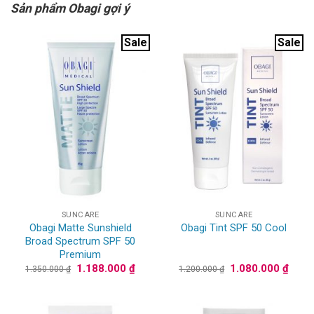
Sản phẩm Obagi gợi ý
Sale
Sale
SUNCARE
SUNCARE
Obagi Matte Sunshield
Obagi Tint SPF 50 Cool
Broad Spectrum SPF 50
Premium
Giá
Giá
Giá
Giá
1.188.000
₫
1.080.000
₫
1.350.000
₫
1.200.000
₫
gốc
hiện
gốc
hiện
là:
tại
là:
tại
1.350.000 ₫.
là:
1.200.000 ₫.
là:
1.188.000 ₫.
1.080